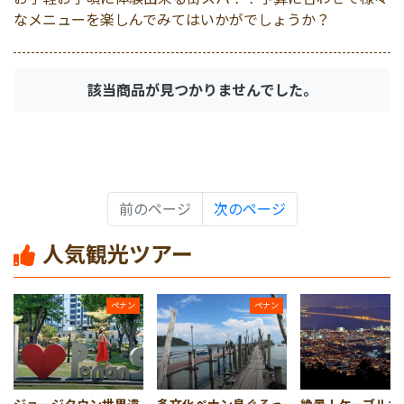
エステ＆スパ
マレーシア
夕方発観光
なメニューを楽しんでみてはいかがでしょうか？
体験/アクティビティ
シンガポール
人気観光ツアーランキ
該当商品が見つかりませんでした。
ゴルフ
カンボジア
動物
前のページ
次のページ
最終日の過ごし方
人気観光ツアー
世界遺産
ペナン
ペナン
宿泊パッケージ