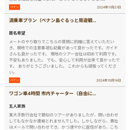
2024年11月21日
ペナン
混乗車プラン（ぺナン島ぐるっと周遊観光・世界遺産ジョージタウン＆ペラナカンマンション＜午前発半日観光＞）
匿名希望
メートのやり取りでこちらの質問に的確に答えていただい
き、現地での注意事項も記載があって良かったです。ガイド
さんも良かったです。 現地のツアー会社は初めて利用です。
不安もありました。 でも、安心して利用が出来て良かったで
す。 ありがとうございました。 これからも頑張ってくださ
い。
2024年10月14日
ペナン
ワゴン車4時間 市内チャーター（自由に観光、楽々チャータープラン！）
五人家族
某大手旅行会社で類似のツアーがありましたが、問い合わせ
してもなかなか連絡とれませんでした。しかしながら、貴社
はメールで問い合わせでき、かつ速やかに返信があり、こち