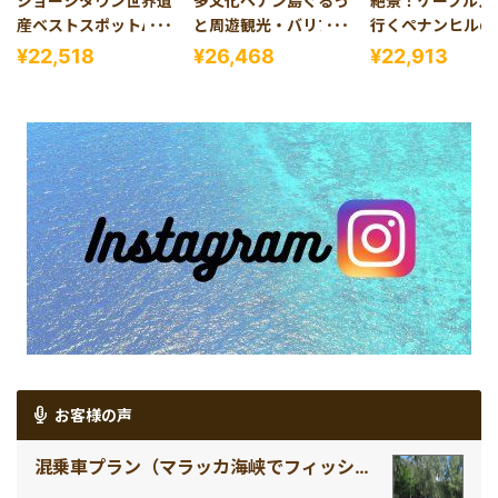
ジョージタウン世界遺
多文化ペナン島ぐるっ
絶景！ケーブルカ
産ベストスポットAll
と周遊観光・バリプラ
行くペナンヒルの
in One＜午前発半日観
ウ・世界遺産・寝釈迦
＆極楽寺観光＜夕
¥22,518
¥26,468
¥22,913
光＞
仏寺院＜午前発半日観
観光＞
光＞
お客様の声
混乗車プラン（マラッカ海峡でフィッシングとバーベキュー（車送迎無し）＜午前発半日観光＞）