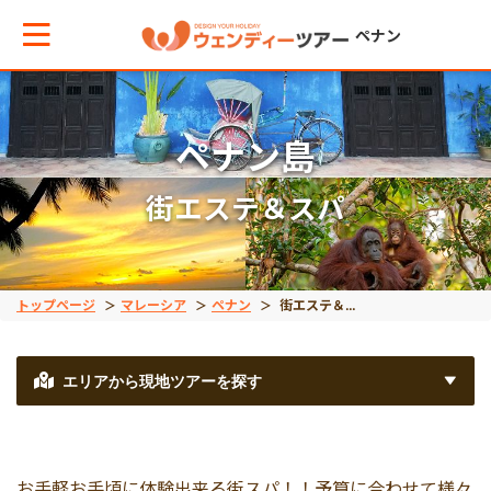
ペナン
メインメニューへ戻る
メインメニューへ戻る
戻る
戻る
戻る
戻る
ペナン島
街エステ＆スパ
テーマから現地ツアーを探す
エリアからお役立ち情報を探す
観光ツアー
エステ＆スパ
体験/アクティビティ
動物
観光ツアー
タイ
午前発半日観光
街エステ＆スパ
異文化交流
オランウータン
トップページ
マレーシア
ペナン
街エステ＆スパ
車チャーター
インドネシア
午後発半日観光
ロングステイ下見
エリアから現地ツアーを探す
空港送迎
ベトナム
1日観光
フォトツアー
お手軽お手頃に体験出来る街スパ！！予算に合わせて様々