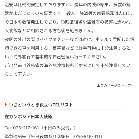
治安は比較的安定しておりますが、長年の内戦の結果、多数の銃
器が未だにあるのも事実です。 殺人、強盗等の凶悪犯罪は人口比
で日本の数倍発生しており、睡眠薬強盗や盗難等の被害に遭われ、
大使館などに相談される方も後を絶ちません。
夜間の外出の際はバイクタクシーなどは避け、ホテルで手配した信
頼できる車を利用する、繁華街などでは手荷物に十分注意すると
いう海外旅行で基本的な自己管理は行ってください。
ご出発前は外務省の海外危険情報もご参考にして十分注意してい
らして下さい。
▲このページのトップへ
いざというとき役立つTELリスト
在カンボジア日本大使館
Tel: 023-217-161（平日のみ受付。）
緊急連絡先（平日夜間及び休館日：016-816-911）