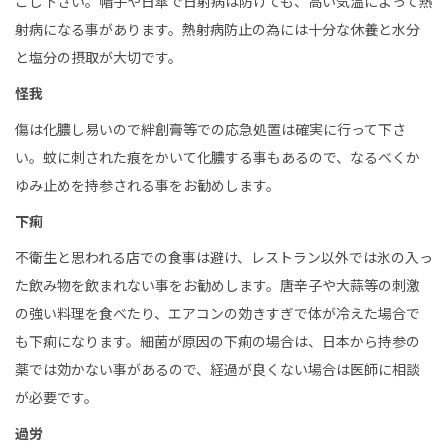
ごし下さい。帽子や日傘で日射病は防げても、高い気温によって熱
射病になる事があります。熱射病防止の為には十分な休養と水分
と塩分の摂取が大切です。
怪我
傷は化膿し易いので絆創膏等での応急処置は確実に行って下さ
い。蚊に刺された痕をかいて化膿する事もあるので、なるべくか
ゆみ止めを持参される事をお勧めします。
下痢
不衛生と思われる店での食事は避け、レストラン以外では氷の入っ
た飲み物を飲まれない事をお勧めします。唐辛子や大蒜等の刺激
の強い料理を食べたり、エアコンの効きすぎで体が冷えた場合で
も下痢になります。細菌が原因の下痢の場合は、日本から持参の
薬では効かない事があるので、経過が良くない場合は医師に相談
が必要です。
過労