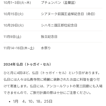
10月1~3日(火~木)
プチュンバン（盂蘭盆）
10月15日(火)
シアヌーク前国王追悼記念日（命日）
10月29日(火)
シハモニ国王即位記念日
11月9日(土)
独立記念日
11月14~16日(木~土)
水祭り
2024年 仏日（トゥガイ・セル）
ひと月に4回ほど、仏日（トゥガイ・セル）という日があります。
仏日には人々は仏教寺院に綺麗に装飾されたお皿に料理を盛り付
けて寄進します。仏日には、アンコールワットの第三回廊にも入場
できませんので、ご旅行計画の際は十分にご注意ください。
1月 4，10，18，25日