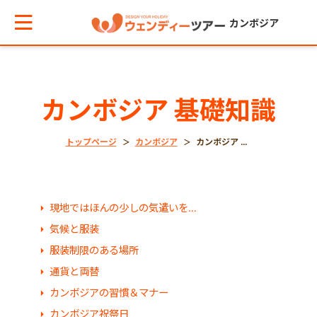
カンボジア
メインメニューへ戻る
カンボジア 基礎知識
エリアからお役立ち情報を探す
トップページ
カンボジア
カンボジア 基礎知識
タイ
現地ではほんの少しの気遣いを…
インドネシア
気候と服装
服装制限のある場所
通貨と両替
ベトナム
カンボジアの習慣＆マナー
カンボジア祝祭日