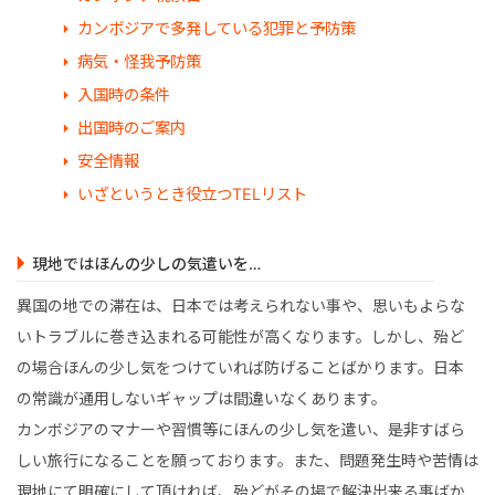
マレーシア
カンボジアで多発している犯罪と予防策
病気・怪我予防策
シンガポール
入国時の条件
出国時のご案内
カンボジア
安全情報
いざというとき役立つTELリスト
現地ではほんの少しの気遣いを…
異国の地での滞在は、日本では考えられない事や、思いもよらな
いトラブルに巻き込まれる可能性が高くなります。しかし、殆ど
の場合ほんの少し気をつけていれば防げることばかります。日本
の常識が通用しないギャップは間違いなくあります。
カンボジアのマナーや習慣等にほんの少し気を遣い、是非すばら
しい旅行になることを願っております。また、問題発生時や苦情は
現地にて明確にして頂ければ、殆どがその場で解決出来る事ばか