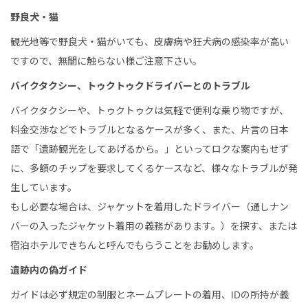
野良犬・猫
観光地等で野良犬・猫がいても、皮膚病や狂犬病の感染率が高い
ですので、無闇に触らない様ご注意下さい。
バイクタクシー、トゥクトゥクドライバーとのトラブル
バイクタクシーや、トゥクトゥクは気軽で便利な乗り物ですが、
料金交渉などでトラブルとなるケースが多く、また、片言の日本
語で「遺跡観光をしてあげるから。」といってロクな案内もせず
に、多額のチップを要求してくるケースなど、様々なトラブルが発
生しています。
もし必要な場合は、ジャケットを着用したドライバー（通しナン
バーの入ったジャケット着用の義務があります。）を探す、または
宿泊ホテルできちんと呼んでもらうことをお勧めします。
遺跡内の偽ガイド
ガイドは必ず規定の制服とネームプレートの着用、IDの所持が義