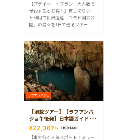
【プライベートプラン・大人数で
予約するとお得！】貸し切りボー
ト利用で世界遺産「コモド国立公
園」の島々を1日で巡るツアー！
ラブアンバジョ
【混載ツアー】【ラブアンバ
ジョ午後発】日本語ガイド付
き半日ミラーストーン＆青の
¥22,367~
USD140~
洞窟ランコケーブツアー
【車で行く人気スポット！ミラー