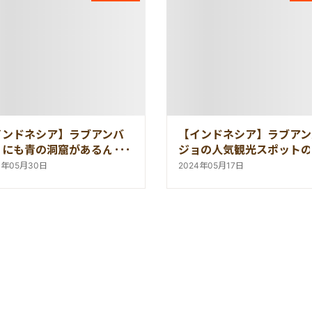
インドネシア】ラブアンバ
【インドネシア】ラブアン
ョにも青の洞窟があるんで
ジョの人気観光スポットの
！「ランコケーブ」
「ミラーストーンケーブ」
4年05月30日
2024年05月17日