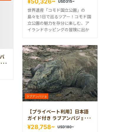
¥50,326~
USD315~
世界遺産「コモド国立公園」の
島々を1日で巡るツアー！コモド国
立公園の魅力を存分に楽しむ、ア
イランドホッピングの冒険に出か
バ
1つ
ラブアンバジョ
【プライベート利用】日本語
ガイド付き ラブアンバジョ発
日帰り コモドツアー
¥28,758~
USD180~