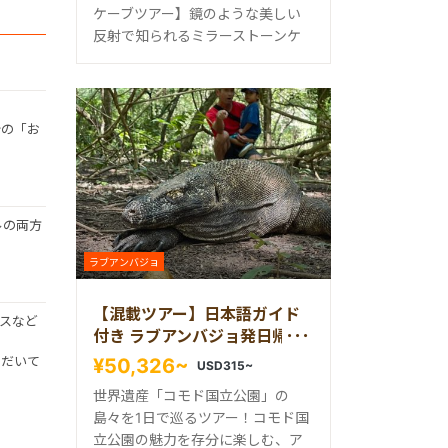
ケーブツアー】鏡のような美しい
反射で知られるミラーストーンケ
分の「お
ルの両方
ラブアンバジョ
【混載ツアー】日本語ガイド
スなど
付き ラブアンバジョ発日帰り
コモドツアー
ただいて
¥50,326~
USD315~
世界遺産「コモド国立公園」の
島々を1日で巡るツアー！コモド国
立公園の魅力を存分に楽しむ、ア