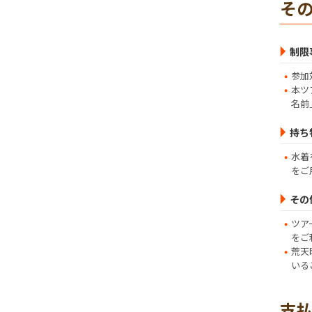
そ
制限
参加
本ツ
名前
持ち
水着
をご
その
ツア
をご
荒天
いる
支