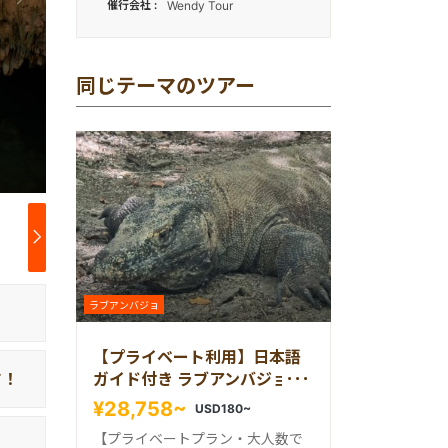
催行会社
Wendy Tour
同じテーマのツアー
ラブアンバジョ
【プライベート利用】日本語
す！
ガイド付き ラブアンバジョ発
日帰り コモドツアー
¥28,758~
USD180~
【プライベートプラン・大人数で