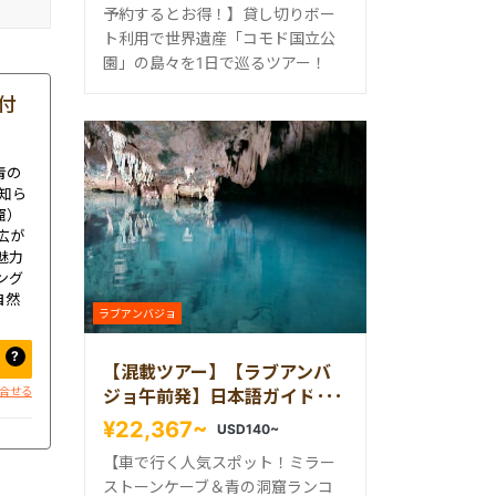
予約するとお得！】貸し切りボー
ト利用で世界遺産「コモド国立公
園」の島々を1日で巡るツアー！
付
青の
知ら
窟）
広が
魅力
ング
自然
ラブアンバジョ
?
【混載ツアー】【ラブアンバ
合せる
ジョ午前発】日本語ガイド付
き半日ミラーストーン＆青の
¥22,367~
USD140~
洞窟ランコケーブツアー
【車で行く人気スポット！ミラー
ストーンケーブ＆青の洞窟ランコ