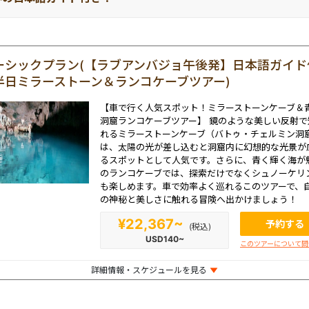
ーシックプラン(【ラブアンバジョ午後発】日本語ガイド
半日ミラーストーン＆ランコケーブツアー)
【車で行く人気スポット！ミラーストーンケーブ＆
洞窟ランコケーブツアー】 鏡のような美しい反射で
れるミラーストーンケーブ（バトゥ・チェルミン洞
は、太陽の光が差し込むと洞窟内に幻想的な光景が
るスポットとして人気です。さらに、青く輝く海が
のランコケーブでは、探索だけでなくシュノーケリ
も楽しめます。車で効率よく巡れるこのツアーで、
の神秘と美しさに触れる冒険へ出かけましょう！
¥22,367~
予約する
(税込)
USD140~
このツアーについて問
詳細情報・スケジュールを見る