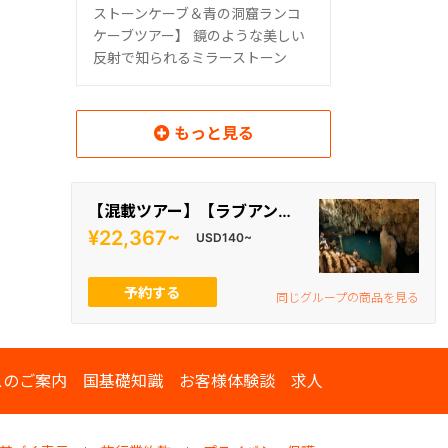
ストーンケーブ＆青の洞窟ランコ
ケーブツアー】 鏡のような美しい
反射で知られるミラーストーン
もっと見る
読み込み中
【混載ツアー】【ラブアンバジョ午後発】日本語ガイド付き半日ミラーストーン＆青の洞窟ランコケーブツアー
¥22,367~
USD140~
予約する
同じグループの商品を見る
スのご案内
国基礎知識
お客様体験談
求人