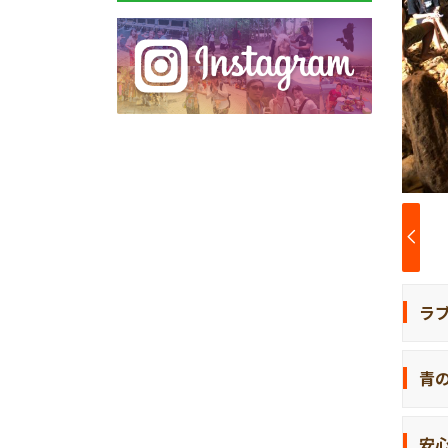
ラ
青
安