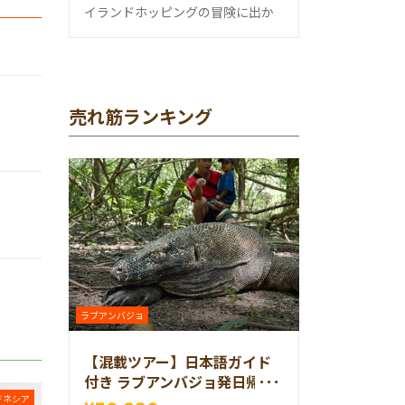
イランドホッピングの冒険に出か
売れ筋ランキング
ラブアンバジョ
【混載ツアー】日本語ガイド
付き ラブアンバジョ発日帰り
ドネシア
コモドツアー