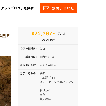
お問い合わせ
スタッフブログ」を探す
¥22,367~
(税込)
半日ミ
USD140~
ツアー催行日
毎日
所要時間
4時間 30分
最少催行人数
大人 1名様～
含まれるもの
送迎
日本語ガイド
スノーケリング器材レンタ
ル
ドリンク
保険
各入場料