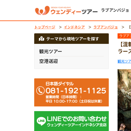
ラブアンバジョ
トップページ
インドネシア
ラブアンバジョ
【混載ツ
ラブア
テーマから現地ツアーを探す
【混
ラー
観光ツアー
空港送迎
観光ツ