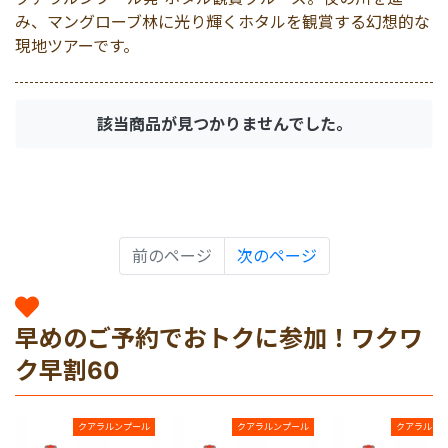
ホタル観賞クルーズ
マレーシア
夕方発 ナイトツアー
み、マングローブ林に光り輝くホタルを観賞する幻想的な
現地ツアーです。
車チャーター
シンガポール
該当商品が見つかりませんでした。
宿泊パッケージ
カンボジア
前のページ
次のページ
早めのご予約でおトクに参加！ワクワ
ク早割60
クアラルンプール
クアラルンプール
クアラルン