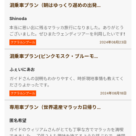
混乗車プラン（朝はゆっくり遅めの出発！マレー鉄道で行く世界遺産マラッカ観光～マラッカ海峡の水上モスク観賞つき～ ＜1日観光＞）
Shinoda
本当に思い出に残るマラッカ旅行になりました。ありがとう
ございました。ぜひまたウェンディツアーを利用したいです❗️
2024年08月23日
クアラルンプール
混乗車プラン(ピンクモスク・ブルーモスク・バトゥ洞窟 人気観光地制覇ツアー！)
ふぇいにあお
ガイドさんの説明もわかりやすく、時折現地事情も教えてく
ださりよかったです。
2024年08月18日
クアラルンプール
専用車プラン（世界遺産マラッカ日帰り観光 レンガ色の建物が並ぶオランダ広場でぜひ映えの一枚を！＜1日観光＞）
匿名希望
ガイドのウィリアムさんがとても丁寧な方でマラッカを満喫
できました。 子供２人も興味を持てるような話ぶりで、帰国