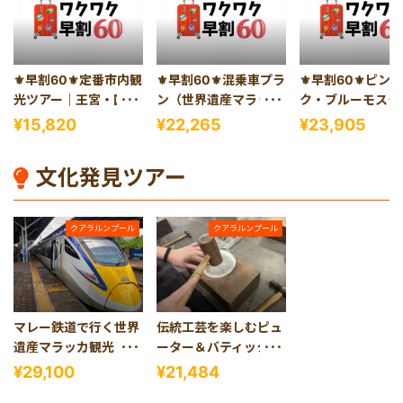
⚜️早割60⚜️定番市内観
⚜️早割60⚜️混乗車プラ
⚜️早割60⚜️ピン
光ツアー｜王宮・国立
ン（世界遺産マラッカ
ク・ブルーモスク
モスク・ツインタワー
日帰り観光＜1日観光
トゥ洞窟｜人気観
¥15,820
¥22,265
¥23,905
巡り＜午前発半日観光
＞）
制覇ツアー！
＞
文化発見ツアー
クアラルンプール
クアラルンプール
マレー鉄道で行く世界
伝統工芸を楽しむピュ
遺産マラッカ観光｜水
ーター＆バティック手
上モスク観賞つき＜ゆ
作り体験ツアー＜午後
¥29,100
¥21,484
っくり朝出発／1日観
発半日観光＞（クアラ