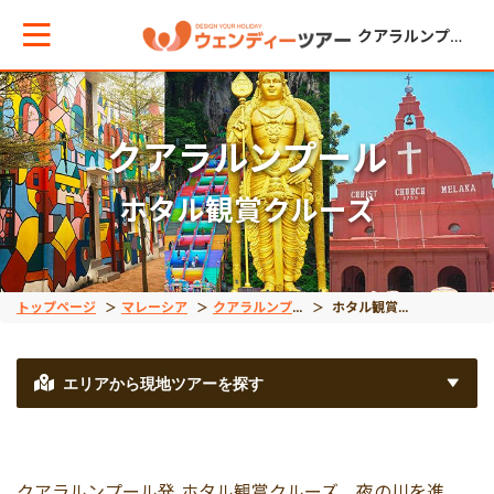
クアラルンプール
メインメニューへ戻る
メインメニューへ戻る
戻る
戻る
戻る
戻る
クアラルンプール
ホタル観賞クルーズ
テーマから現地ツアーを探す
エリアからお役立ち情報を探す
観光ツアー
世界遺産
文化体験＆アクティビ
宿泊パッケージ
観光ツアー
タイ
午前発 半日観光
マラッカ世界遺産
タマンネガラ国立公園
タマンネガラ国立公園
トップページ
マレーシア
クアラルンプール
ホタル観賞クルーズ
伝統工芸体験（ピュー
世界遺産
インドネシア
午後発 半日観光
ック）
エリアから現地ツアーを探す
文化体験＆アクティビティ
ベトナム
1日観光
クアラルンプール発 ホタル観賞クルーズ。夜の川を進