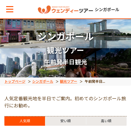
シンガポール
シンガポール
メインメニューへ戻る
メインメニューへ戻る
戻る
戻る
戻る
観光ツアー
テーマから現地ツアーを探す
エリアからお役立ち情報を探す
観光ツアー
出張サポート
離島ツアー
午前発半日観光
観光ツアー
タイ
午前発半日観光
ビジネスサポート
ビンタン島
トップページ
シンガポール
観光ツアー
午前発半日観光
出張サポート
インドネシア
午後発半日観光
人気定番観光地を半日でご案内。初めてのシンガポール旅
行にお勧め。
空港送迎
ベトナム
1日観光
人気順
安い順
高い順