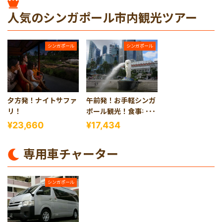
人気のシンガポール市内観光ツアー
シンガポール
シンガポール
夕方発！ナイトサファ
午前発！お手軽シンガ
リ！
ポール観光！食事なし
＜3時間＞
¥23,660
¥17,434
専用車チャーター
シンガポール