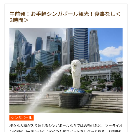
車チャーター
マレーシア
人気観光ツアーランキ
午前発！お手軽シンガポール観光！食事なし＜
3時間＞
ゴルフ
シンガポール
夕方発観光
離島ツアー
カンボジア
チケット・パス
シンガポール
様々な人種が入り混じるシンガポールならではの街並みと、マーライオ
ン公園やガーデンバイザベイの人気スポットをサクッと巡る、3時間の