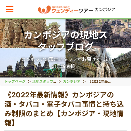
カンボジア
カンボジアの現地ス
メインメニューへ戻る
メインメニューへ戻る
戻る
タッフブログ
テーマから現地ツアーを探す
エリアからお役立ち情報を探す
ゴルフ
カンボジアの現地スタッフがお届けする旬
の最新情報！
世界遺産
タイ
ゴルフ/シェムリアッ
トップページ
現地スタッフブログ
カンボジア
《2022年最新情報》カンボジアの酒・タバコ・電子タバコ事情と持ち込み制限のまとめ【カンボジア・現地情報】
《2022年最新情報》カンボジアの
観光ツアー
インドネシア
酒・タバコ・電子タバコ事情と持ち込
み制限のまとめ【カンボジア・現地情
宿泊ツアー
ベトナム
報】