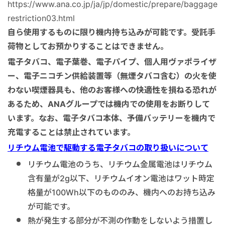
https://www.ana.co.jp/ja/jp/domestic/prepare/baggage/li
restriction03.html
自ら使用するものに限り機内持ち込みが可能です。受託手
荷物としてお預かりすることはできません。
電子タバコ、電子葉巻、電子パイプ、個人用ヴァポライザ
ー、電子ニコチン供給装置等（無煙タバコ含む）の火を使
わない喫煙器具も、他のお客様への快適性を損ねる恐れが
あるため、ANAグループでは機内での使用をお断りして
います。なお、電子タバコ本体、予備バッテリーを機内で
充電することは禁止されています。
リチウム電池で駆動する電子タバコの取り扱いについて
リチウム電池のうち、リチウム金属電池はリチウム
含有量が2g以下、リチウムイオン電池はワット時定
格量が100Wh以下のもののみ、機内へのお持ち込み
が可能です。
熱が発生する部分が不測の作動をしないよう措置し