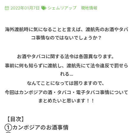
オンラインツアー
マレーシア
2022年01月7日
シェムリアップ 現地情報
車チャーター
シンガポール
海外渡航時に気になることと言えば、渡航先のお酒やタバ
コ事情なのではないでしょうか？
空港送迎
カンボジア
お酒やタバコに関する法令は各国異なります。
ゴルフ
事前に何も知らずに渡航し、渡航先にて法令違反で罰せら
れる…
エステ＆スパ
なんてことになっては困りますので、
今回はカンボジアの酒・タバコ・電子タバコ事情について
体験＆アクティビティ
まとめたいと思います！！
【目次】
ビジネスサポート
①
カンボジアのお酒事情