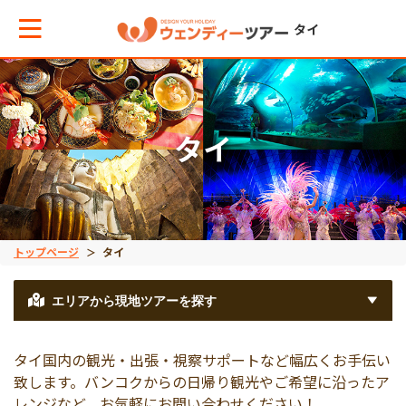
タイ
メインメニューへ戻る
タイ
エリアからお役立ち情報を探す
タイ
トップページ
タイ
インドネシア
エリアから現地ツアーを探す
ベトナム
タイ国内の観光・出張・視察サポートなど幅広くお手伝い
致します。バンコクからの日帰り観光やご希望に沿ったア
レンジなど、お気軽にお問い合わせください！