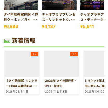
タイ料理教室体験 ＜体
チャオプラヤプリンセ
チャオプラヤプリ
験クーポン／ガイド・
ス・サンセットクルー
ス・ディナークル
送迎なし＞
ズ＜乗船チケット＞
＜乗船チケット＞
¥6,896
¥4,187
¥5,911
新着情報
タイ
タイ
【タイ祝祭日】ソンクラ
2026年 タイ年間行事・
シリキット王太后
ーン時期 営業時間のお知
祝日・禁酒日
御に関するご案内
らせ (2026年4月13日～
（2025年10月2
2026年03月31日
2025年12月18日
2025年10月29日
15日)
在）