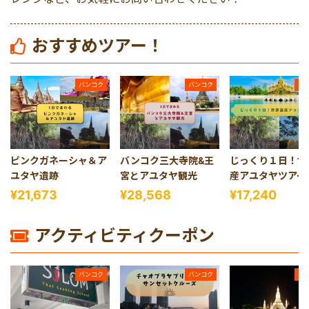
マレーシア
おすすめツアー！
シンガポール
バンコク
バンコク
バ
カンボジア
ピンクガネーシャ＆ア
バンコク三大寺院&王
じっくり１日！世
ユタヤ遺跡
宮とアユタヤ観光
産アユタヤツアー
¥21,673
¥28,568
¥17,240
アクティビティクーポン
バンコク
バンコク
バ