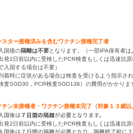
ースター接種済みを含むワクチン接種完了者
入国後の
隔離は不要
となります。（一部IPA保有者
出発2日前以内に受検したPCR検査もしくは迅速抗
で入国する場合は不要）
到着時に症状がある場合は検査を受けるよう指示さ
検査SGD30，PCR検査SGD138）の費用がかかりま
クチン未接種者・ワクチン接種未完了（対象１３歳以
入国後は
７日間の隔離
が必要となります。
出発2日前以内に受検したPCR検査もしくは迅速抗
入国後は７日間の隔離が必要となり、隔離終了前に２