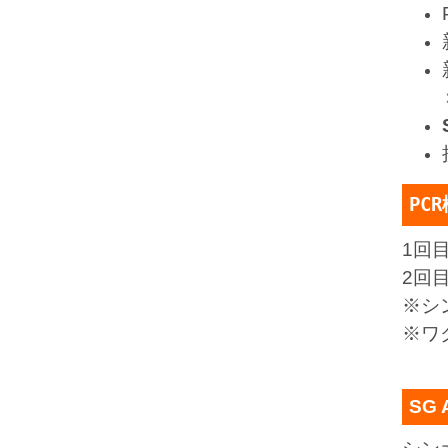
PC
1回
2回
※シ
※ワ
SG