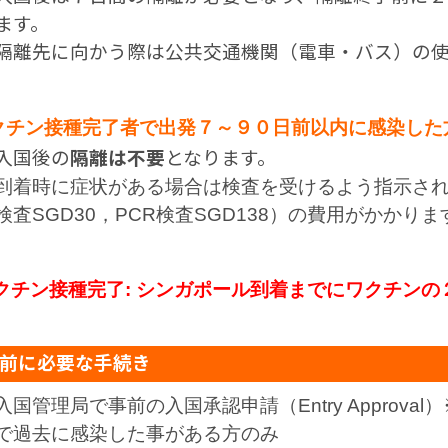
ます。
隔離先に向かう際は公共交通機関（電車・バス）の使
クチン接種完了者で出発７～９０日前以内に感染した
入国後の
隔離は不要
となります。
到着時に症状がある場合は検査を受けるよう指示さ
検査SGD30，PCR検査SGD138）の費用がかかりま
クチン接種完了: シンガポール到着までにワクチン
前に必要な手続き
入国管理局で事前の入国承認申請（Entry Approv
で過去に感染した事がある方のみ