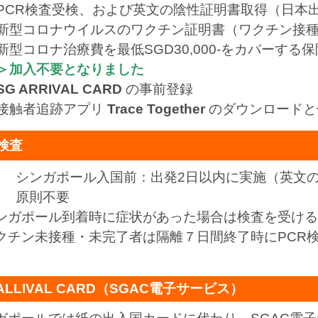
PCR検査受検、および英文の陰性証明書取得（
日本
新型コロナウイルスのワクチン証明書（ワクチン接
新型コロナ治療費を最低SGD30,000-をカバー
＞加入不要となりました
SG ARRIVAL CARD
の事前登録
接触者追跡アプリ
Trace Together
のダウンロードと
R検査
目 シンガポール入国前：出発2日以内に実施（英文
目 原則不要
ンガポール到着時に症状があった場合は検査を受ける
クチン未接種・未完了者は隔離７日間終了時にPCR
 ALLIVAL CARD（SGAC電子サービス）