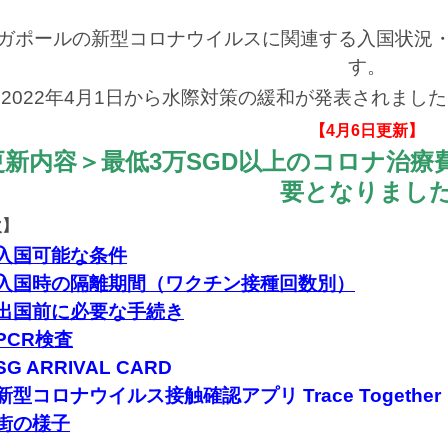
ガポールの新型コロナウイルスに関連する入国状況
す。
2022年4月1日から水際対策の緩和が発表されまし
【4月6日更新】
更新内容＞最低3万SGD以上のコロナ治
要となりまし
次】
入国可能な条件
入国時の隔離期間（ワクチン接種回数別）
出国前に必要な手続き
PCR検査
SG ARRIVAL CARD
新型コロナウイルス接触確認アプリ Trace Together
街の様子