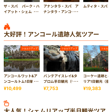
ザ・スパ パーク・ハ
アナンタラ・スパ ア
ムティタ・スパ
イアット・シェムリア
ナンタラ・アンコール
ップ
大好評！アンコール遺跡人気ツアー
シェムリアップ
シェムリアップ
シェムリ
アンコールワット&ア
バンテアイスレイ&タ
コーケー遺跡とベ
ンコールトム1日観光
プロム半日観光（午
リア1日観光（昼
(バケン山夕日、 昼食
前・午後発）
き）
¥10,499
¥7,753
¥19,383
付き)
大人気！シェムリアップ半日観光ツア