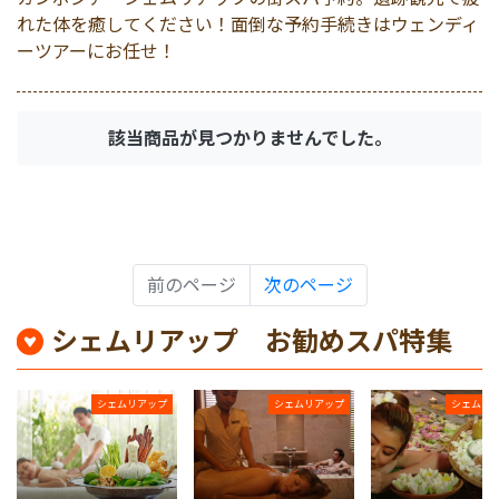
車チャーター
マレーシア
ナイトツアー
れた体を癒してください！面倒な予約手続きはウェンディ
ーツアーにお任せ！
空港送迎
シンガポール
1日観光
該当商品が見つかりませんでした。
エステ＆スパ
カンボジア
ゴルフ/シェムリアップ
前のページ
次のページ
体験＆アクティビティ
シェムリアップ お勧めスパ特集
シェムリアップ
シェムリアップ
シェムリ