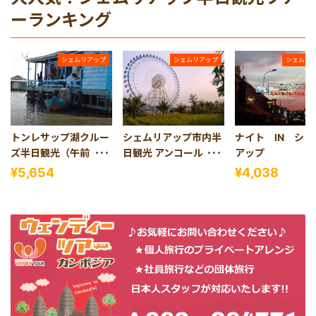
ーランキング
シェムリアップ
シェムリアップ
シェムリ
トンレサップ湖クルー
シェムリアップ市内半
ナイト IN シェ
ズ半日観光（午前・午
日観光 アンコールアイ
アップ
後発）
とプレアンチェー・プ
¥5,654
¥4,038
レアンチョム（午前・
午後発）