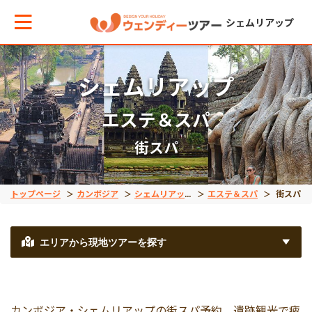
シェムリアップ
シェムリアップ
メインメニューへ戻る
メインメニューへ戻る
戻る
戻る
エステ＆スパ
テーマから現地ツアーを探す
エリアからお役立ち情報を探す
観光ツアー
エステ＆スパ
街スパ
世界遺産
タイ
午前発半日観光
ホテルスパ
トップページ
カンボジア
シェムリアップ
エステ＆スパ
街スパ
観光ツアー
インドネシア
午後発半日観光
街スパ
エリアから現地ツアーを探す
宿泊ツアー
ベトナム
早朝発観光
カンボジア・シェムリアップの街スパ予約。遺跡観光で疲