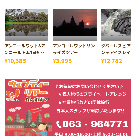
き)
アンコールワット&ア
アンコールワットサン
クバールスピアン
ンコールトム1日観光
ライズツアー
ンテアイスレイと
(バケン山夕日、 昼食
メリア1日観光(昼
¥10,385
¥3,995
¥12,782
付き)
き)