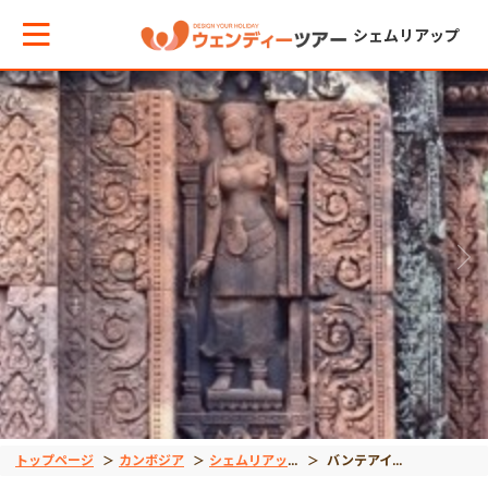
シェムリアップ
メインメニューへ戻る
メインメニューへ戻る
戻る
戻る
テーマから現地ツアーを探す
エリアからお役立ち情報を探す
観光ツアー
エステ＆スパ
世界遺産
タイ
午前発半日観光
ホテルスパ
観光ツアー
インドネシア
午後発半日観光
街スパ
宿泊ツアー
ベトナム
早朝発観光
トップページ
カンボジア
シェムリアップ
バンテアイスレイ半日観光（午前・午後発）