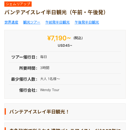
車チャーター
マレーシア
ナイトツアー
シェムリアップ
バンテアイスレイ半日観光（午前・午後発）
空港送迎
シンガポール
1日観光
世界遺産
観光ツアー
午前発半日観光
午後発半日観光
¥7,190~
(税込)
エステ＆スパ
カンボジア
USD45~
ツアー催行日
毎日
ゴルフ/シェムリアップ
所要時間
3時間
体験＆アクティビティ
最少催行人数
大人 1名様～
催行会社
Wendy Tour
バンテアイスレイ半日観光！