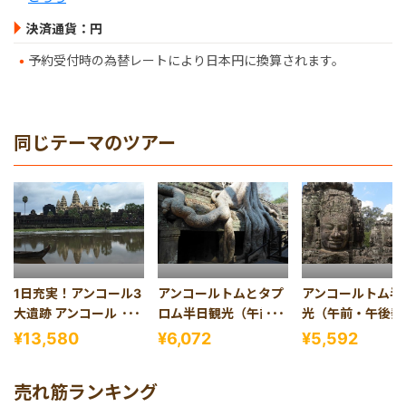
決済通貨：円
予約受付時の為替レートにより日本円に換算されます。
同じテーマのツアー
1日充実！アンコール3
アンコールトムとタプ
アンコールトム半
大遺跡 アンコールワッ
ロム半日観光（午前・
光（午前・午後発
ト・アンコールトム・
午後発）
¥13,580
¥6,072
¥5,592
タプロム1日観光(バケ
ン山夕日、 昼食＆伝統
売れ筋ランキング
舞踊ディナーショー付