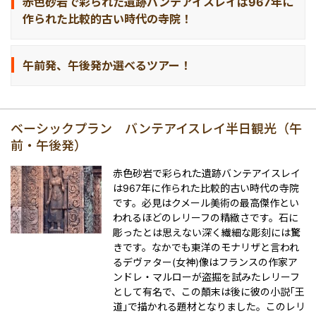
赤色砂岩で彩られた遺跡バンテアイスレイは967年に
作られた比較的古い時代の寺院！
午前発、午後発か選べるツアー！
ベーシックプラン バンテアイスレイ半日観光（午
前・午後発）
赤色砂岩で彩られた遺跡バンテアイスレイ
は967年に作られた比較的古い時代の寺院
です。必見はクメール美術の最高傑作とい
われるほどのレリーフの精緻さです。石に
彫ったとは思えない深く繊細な彫刻には驚
きです。なかでも東洋のモナリザと言われ
るデヴァター(女神)像はフランスの作家ア
ンドレ・マルローが盗掘を試みたレリーフ
として有名で、この顛末は後に彼の小説｢王
道｣で描かれる題材となりました。このレリ