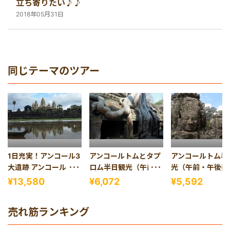
立ち寄りたい♪♪
2018年05月31日
同じテーマのツアー
1日充実！アンコール3
アンコールトムとタプ
アンコールトム半
大遺跡 アンコールワッ
ロム半日観光（午前・
光（午前・午後発
ト・アンコールトム・
午後発）
¥13,580
¥6,072
¥5,592
タプロム1日観光(バケ
ン山夕日、 昼食＆伝統
売れ筋ランキング
舞踊ディナーショー付
き)