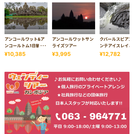
アンコールワット&ア
アンコールワットサン
クバールスピアン
ンコールトム1日観光
ライズツアー
ンテアイスレイと
(バケン山夕日、 昼食
メリア1日観光(昼
¥10,385
¥3,995
¥12,782
付き)
き)