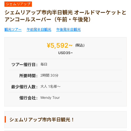
車チャーター
マレーシア
ナイトツアー
シェムリアップ
シェムリアップ市内半日観光 オールドマーケットと
アンコールスーパー（午前・午後発）
空港送迎
シンガポール
1日観光
観光ツアー
午前発半日観光
午後発半日観光
エステ＆スパ
カンボジア
¥5,592~
(税込)
USD35~
ゴルフ/シェムリアップ
ツアー催行日
毎日
所要時間
2時間 30分
体験＆アクティビティ
最少催行人数
大人 1名様～
催行会社
Wendy Tour
シェムリアップ市内半日観光！