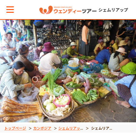
シェムリアップ
メインメニューへ戻る
メインメニューへ戻る
戻る
戻る
テーマから現地ツアーを探す
エリアからお役立ち情報を探す
観光ツアー
エステ＆スパ
世界遺産
タイ
午前発半日観光
ホテルスパ
観光ツアー
インドネシア
午後発半日観光
街スパ
宿泊ツアー
ベトナム
早朝発観光
トップページ
カンボジア
シェムリアップ
シェムリアップ市内半日観光 オールドマーケットとアンコールスーパー（午前・午後発）