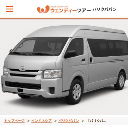
バリクパパン
メインメニューへ戻る
メインメニューへ戻る
テーマから現地ツアーを探す
エリアからお役立ち情報を探す
空港送迎
タイ
車チャーター
インドネシア
観光ツアー
ベトナム
トップページ
インドネシア
バリクパパン
【バリクパパン】車チャーター（スタンダード・13人乗り）