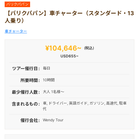
マレーシア
バリクパパン
【バリクパパン】車チャーター（スタンダード・13
人乗り）
シンガポール
車チャーター
カンボジア
¥104,646~
(税込)
USD655~
ツアー催行日
毎日
所要時間
10時間
最少催行人数
大人 1名様～
車, ドライバー, 英語ガイド, ガソリン, 高速代, 駐車
含まれるもの
代
催行会社
Wendy Tour