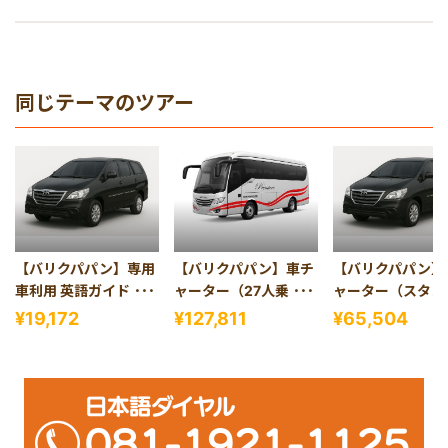
同じテーマのツアー
【バリクパパン】専用
【バリクパパン】車チ
【バリクパパン】
車利用 英語ガイド付き
ャーター（27人乗りバ
ャーター（スタン
空港送迎
ス利用）
ド・4人乗り）
¥19,172
¥127,811
¥65,504