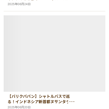
Nusantara）」とは？新首都の魅力を
2025年06月24日
紹介！
【バリクパパン】シャトルバスで巡
る！インドネシア新首都ヌサンタラ
（IKN）見学ツアー
2025年06月20日