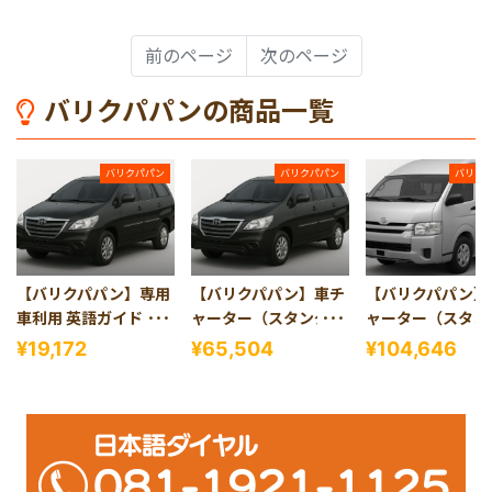
前のページ
次のページ
バリクパパンの商品一覧
バリクパパン
バリクパパン
バリク
【バリクパパン】専用
【バリクパパン】車チ
【バリクパパン】
車利用 英語ガイド付き
ャーター（スタンダー
ャーター（スタン
空港送迎
ド・4人乗り）
ド・13人乗り）
¥19,172
¥65,504
¥104,646