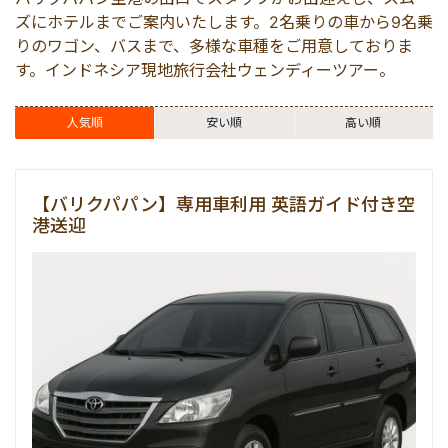
マレーシア
ズにホテルまでご案内いたします。2名乗りの車から9名乗
りのワゴン、バスまで、多様な車種をご用意しておりま
す。インドネシア現地旅行会社ウェンディーツアー。
シンガポール
人気順
安い順
高い順
カンボジア
【バリクパパン】専用車利用 英語ガイド付き空
港送迎