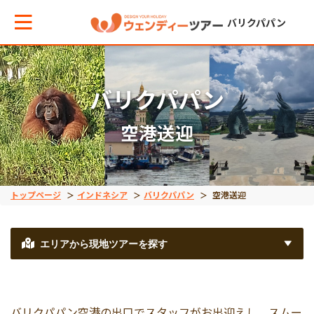
バリクパパン
メインメニューへ戻る
メインメニューへ戻る
バリクパパン
空港送迎
テーマから現地ツアーを探す
エリアからお役立ち情報を探す
空港送迎
タイ
トップページ
インドネシア
バリクパパン
空港送迎
車チャーター
インドネシア
エリアから現地ツアーを探す
観光ツアー
ベトナム
バリクパパン空港の出口でスタッフがお出迎えし、スムー