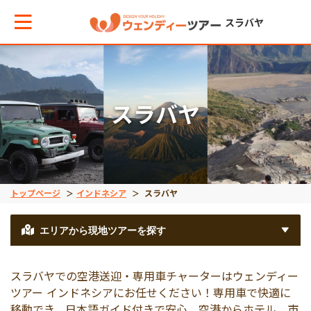
スラバヤ
メインメニューへ戻る
メインメニューへ戻る
スラバヤ
テーマから現地ツアーを探す
エリアからお役立ち情報を探す
空港送迎
タイ
トップページ
インドネシア
スラバヤ
車チャーター
インドネシア
エリアから現地ツアーを探す
観光ツアー
ベトナム
スラバヤでの空港送迎・専用車チャーターはウェンディー
ツアー インドネシアにお任せください！専用車で快適に
移動でき、日本語ガイド付きで安心。空港からホテル、市