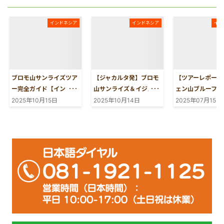
インドネシア
インドネシア
イン
ブロモ山サンライズツア
【ジャカルタ発】ブロモ
【ツアーレポート
ー完全ガイド【インドネ
山サンライズ＆イジェン
ェン山ブルーファ
シア旅行】
山ブルーファイヤーツア
とブロモ山サンラ
2025年10月15日
2025年10月14日
2025年07月15日
ー 2泊3日 ～2025年10
巡る旅（2025年
月11日催行～
12〜14日）