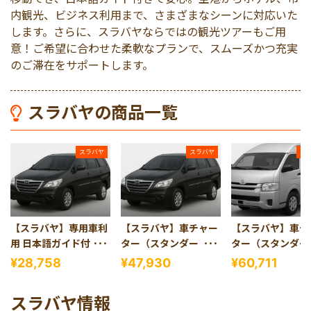
マレーシア
内観光、ビジネス利用まで、さまざまなシーンに対応いた
します。さらに、スラバヤならではの観光ツアーもご用
意！ご希望に合わせた柔軟なプランで、スムーズかつ充実
シンガポール
のご滞在をサポートします。
カンボジア
スラバヤの商品一覧
スラバヤ
スラバヤ
ス
【スラバヤ】専用車利
【スラバヤ】車チャー
【スラバヤ】車チ
用 日本語ガイド付き空
ター（スタンダード・
ター（スタンダー
港送迎
4人乗り）
13人乗り）
¥28,758
¥47,930
¥60,711
スラバヤ情報