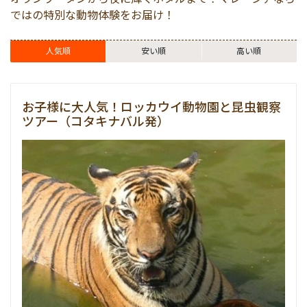
絶景アイランド
マレーシア
ではの特別な動物体験をお届け！
マレーシア国外
シンガポール
人気順
安い順
高い順
宿泊パッケージ
カンボジア
お子様に大人気！ロッカウイ動物園と昆虫観察
ツアー（コタキナバル発）
お得なプロモーション
空港送迎
車チャーター
出張サポート