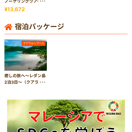
ノーケリングツアー
（コタキナバル発 ）
¥13,672
宿泊パッケージ
クアラルンプール
癒しの旅へ～レダン島
2泊3日～（クアラルン
プール発）