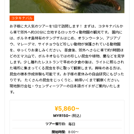
コタキナバル
お子様に大人気のツアーを1日で訪問します！ まずは、コタキナバルか
ら車で郊外へ約30分に立地するロッカウィ動物園の観光です。 園内に
は、ボルネオ島特有のテングザルはじめ、オランウータン、アジアゾ
ウ、マレーグマ、サイチョウなど珍しい動物が保護されている動物園
を、ゆっくりお楽しみください。 昼食後、郊外へさらに車で約1時間ほ
どのエマス山で、ボルネオならではの珍しい昆虫や植物、蘭などを見学
します。少し離れたレストランで早めの夕食の後は、ライトに照らされ
た場所に集まってくる昆虫を手に取って観察します。興味のある方は、
昆虫の標本作成体験も可能です。お子様の夏休みの自由研究にもぴった
りです。 たくさんの昆虫をじっくりと、納得いくまで観察ください。
現地旅行会社・ウェンディーツアーの日本語ガイドがご案内いたしま
す。
¥5,860~
MYR150~
(税込)
ツアー催行日:
毎日
開始時間:
8:00〜