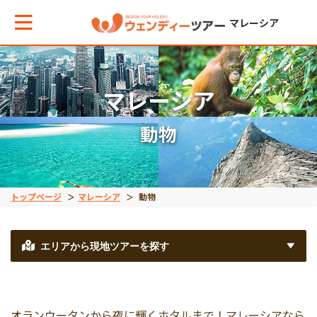
マレーシア
メインメニューへ戻る
メインメニューへ戻る
戻る
戻る
戻る
戻る
戻る
戻る
マレーシア
動物
テーマから現地ツアーを探す
エリアからお役立ち情報を探す
世界遺産（文化）
世界遺産（自然）
動物
絶景アイランド
マレーシア国外
宿泊パッケージ
世界遺産（文化）
タイ
マラッカ
キナバル公園
オランウータン
ガヤ島
ブルネイ旅行
秘境ツアー
トップページ
マレーシア
動物
世界遺産（自然）
インドネシア
ジョージタウン
グヌン・ムル国立公園
リバーサファリ
サピ島
エリアから現地ツアーを探す
動物
ベトナム
ホタル
オランウータンから夜に輝くホタルまで！マレーシアなら