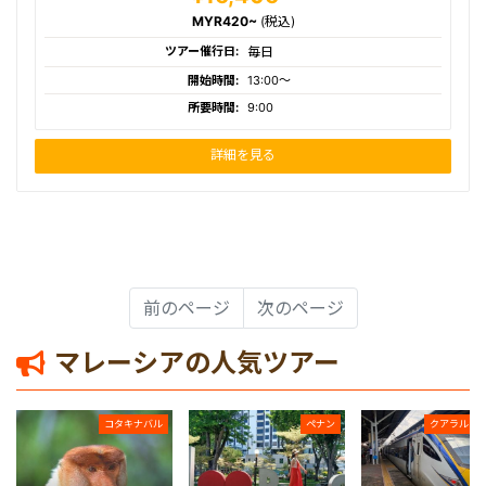
MYR420~
(税込)
ツアー催行日:
毎日
開始時間:
13:00〜
所要時間:
9:00
詳細を見る
前のページ
次のページ
マレーシアの人気ツアー
コタキナバル
ペナン
クアラルン