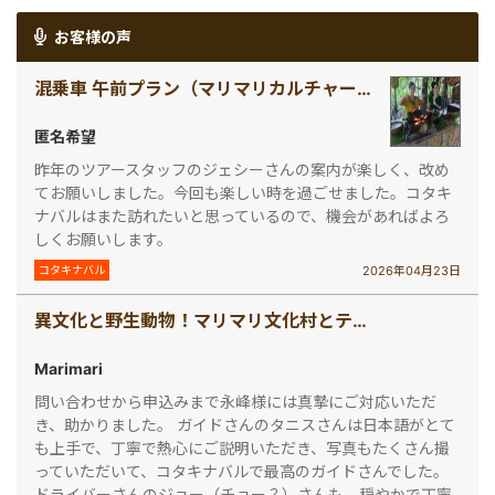
お客様の声
混乗車 午前プラン（マリマリカルチャービレッジ）
匿名希望
昨年のツアースタッフのジェシーさんの案内が楽しく、改め
てお願いしました。今回も楽しい時を過ごせました。コタキ
ナバルはまた訪れたいと思っているので、機会があればよろ
しくお願いします。
2026年04月23日
コタキナバル
異文化と野生動物！マリマリ文化村とテングザル＆ホタル観賞ツアー（コタキナバル発）
Marimari
問い合わせから申込みまで永峰様には真摯にご対応いただ
き、助かりました。 ガイドさんのタニスさんは日本語がとて
も上手で、丁寧で熱心にご説明いただき、写真もたくさん撮
っていただいて、コタキナバルで最高のガイドさんでした。
ドライバーさんのジョー（チョー？）さんも、穏やかで丁寧