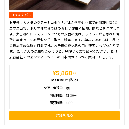
コタキナバル
お子様に大人気のツアー！コタキナバルから郊外へ車で約1時間ほどの
エマス山で、ボルネオならではの珍しい昆虫や植物、蘭などを見学しま
す。少し離れたレストランで早めの夕食の後は、ライトに照らされた場
所に集まってくる昆虫を手に取って観察します。興味のある方は、昆虫
の標本作成体験も可能です。お子様の夏休みの自由研究にもぴったりで
す。 たくさんの昆虫をじっくりと、納得いくまで観察ください。現地
旅行会社・ウェンディーツアーの日本語ガイドがご案内いたします。
¥5,860~
MYR150~
(税込)
ツアー催行日:
毎日
開始時間:
13:30〜
所要時間:
8:00
詳細を見る