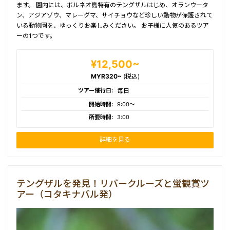
ます。 園内には、ボルネオ島特有のテングザルはじめ、オランウータ
ン、アジアゾウ、マレーグマ、サイチョウなど珍しい動物が保護されて
いる動物園を、ゆっくりお楽しみください。 お子様に人気のあるツア
ーの1つです。
¥12,500~
MYR320~
(税込)
ツアー催行日:
毎日
開始時間:
9:00〜
所要時間:
3:00
詳細を見る
テングザルを発見！リバークルーズと蛍観賞ツ
アー（コタキナバル発）