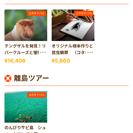
コタキナバル
コタキナバル
テングザルを発見！リ
オリジナル標本作りと
バークルーズと蛍観賞
昆虫観察 （コタキナ
ツアー（コタキナバル
バル発）
¥16,406
¥5,860
発）
離島ツアー
コタキナバル
のんびりサピ島 シュ