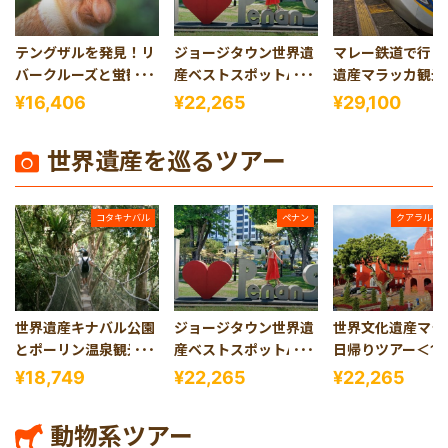
テングザルを発見！リ
ジョージタウン世界遺
マレー鉄道で行く
バークルーズと蛍観賞
産ベストスポットAll
遺産マラッカ観光
ツアー（コタキナバル
in One＜午前発半日観
上モスク観賞つき
¥16,406
¥22,265
¥29,100
発）
光＞
っくり朝出発／1
光＞（クアラルン
世界遺産を巡るツアー
ル発）
コタキナバル
ペナン
クアラルン
世界遺産キナバル公園
ジョージタウン世界遺
世界文化遺産マラ
とポーリン温泉観光ツ
産ベストスポットAll
日帰りツアー＜1
アー（コタキナバル
in One＜午前発半日観
光＞（クアラルン
¥18,749
¥22,265
¥22,265
発）
光＞
ル発）
動物系ツアー