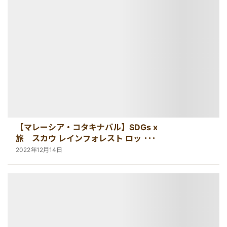
絶景アイランド
マレーシア
マレーシア国外
シンガポール
宿泊パッケージ
カンボジア
お得なプロモーション
【マレーシア・コタキナバル】SDGs x
空港送迎
旅 スカウ レインフォレスト ロッジ~
大自然あるれるロッジ~
2022年12月14日
車チャーター
出張サポート