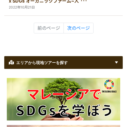
x SDGs オーガニックファーム~人と自
然をつなぐ~
2022年10月21日
前のページ
次のページ
エリアから現地ツアーを探す