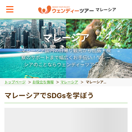
マレーシア
マレーシア
メインメニューへ戻る
メインメニューへ戻る
戻る
戻る
戻る
戻る
戻る
戻る
マレーシア国内の日帰り観光から出張・視
テーマから現地ツアーを探す
エリアからお役立ち情報を探す
世界遺産（文化）
世界遺産（自然）
動物
絶景アイランド
マレーシア国外
宿泊パッケージ
察のサポートまで幅広くお手伝い！マレー
シアのことならウェンディーツアーへ！
世界遺産（文化）
タイ
マラッカ
キナバル公園
オランウータン
ガヤ島
ブルネイ旅行
秘境ツアー
トップページ
お役立ち情報
マレーシア
マレーシアでSDGsを学ぼう
マレーシアでSDGsを学ぼう
世界遺産（自然）
インドネシア
ジョージタウン
グヌン・ムル国立公園
リバーサファリ
サピ島
動物
ベトナム
ホタル