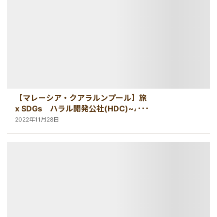
【マレーシア・クアラルンプール】旅
x SDGs ハラル開発公社(HDC)~ハラ
ル・ハブを目指す~
2022年11月28日