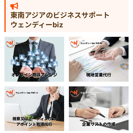
シンガポール
東南アジアのビジネスサポート
ウェンディーbiz
カンボジア