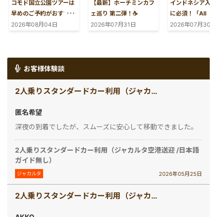
コモド国立公園ツアーは
【最新】ホーチミンカフ
インドネシア入国
早めのご予約がおすすめ
ェ巡り 第二弾！☕️
に必須！「All
です｜入場制限について
Indonesia」登
2026年08月04日
2026年07月31日
2026年07月30日
のお知らせ
お客様体験談
2人乗りスタンダードカー利用（ジャカルタ空港送迎 /日本語ガイド無し）
匿名希望
深夜の到着でしたが、スムーズに安心して移動できました。
2人乗りスタンダードカー利用（ジャカルタ空港送迎 /日本語
ガイド無し）
2026年05月25日
ジャカルタ
2人乗りスタンダードカー利用（ジャカルタ空港送迎 /日本語ガイド無し）
AKKO