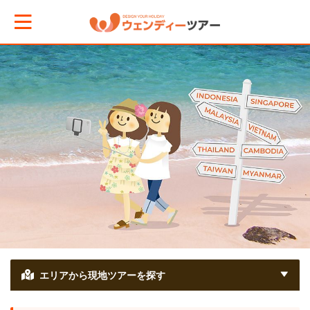
メインメニューへ戻る
エリアからお役立ち情報を探す
タイ
インドネシア
ベトナム
エリアから現地ツアーを探す
マレーシア