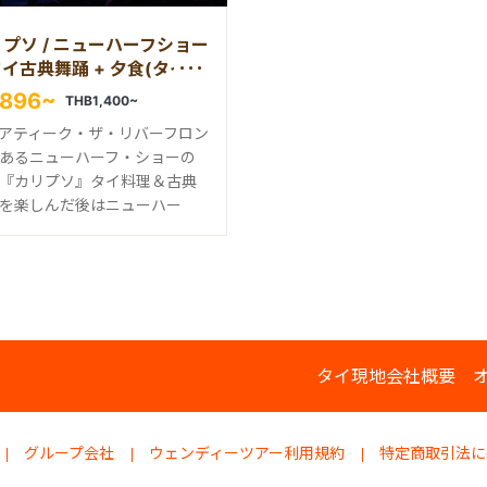
プソ / ニューハーフショー
タイ古典舞踊 + 夕食(タイ料
ット) 付きチケット
,896~
THB1,400~
アティーク・ザ・リバーフロン
あるニューハーフ・ショーの
『カリプソ』タイ料理＆古典
を楽しんだ後はニューハー
タイ現地会社概要
グループ会社
ウェンディーツアー利用規約
特定商取引法に