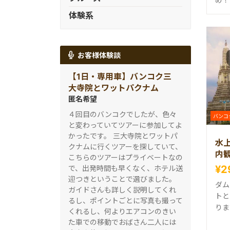
体験系
お客様体験談
【1日・専用車】バンコク三
大寺院とワットパクナム
匿名希望
４回目のバンコクでしたが、色々
バンコ
と変わっていてツアーに参加してよ
かったです。 三大寺院とワットパ
水
クナムに行くツアーを探していて、
内
こちらのツアーはプライベートなの
¥2
で、出発時間も早くなく、ホテル送
迎つきということで選びました。
ダム
ガイドさんも詳しく説明してくれ
トと
るし、ポイントごとに写真も撮って
りま
くれるし、何よりエアコンのきい
た車での移動でおばさん二人には