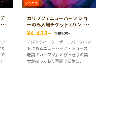
バンコク
デ
カリプソ / ニューハーフ ショ
ッ
ーのみ入場チケット (バンコ
ク)
¥4,433~
THB900~
アッ
アジアティーク・ザ・リバーフロン
いた
トにあるニューハーフ・ショーの
クで
老舗『カリプソ』とびっきりの美
な
女が揃っており華麗で妖艶に、