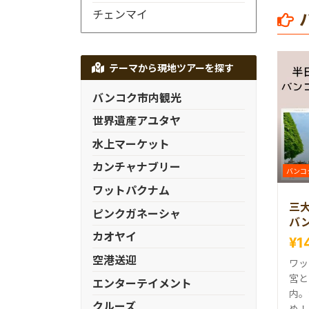
チェンマイ
テーマから現地ツアーを探す
バンコク市内観光
世界遺産アユタヤ
水上マーケット
カンチャナブリー
バンコ
ワットパクナム
三
ピンクガネーシャ
バ
カオヤイ
¥1
空港送迎
ワッ
宮と
エンターテイメント
内。
クルーズ
め！