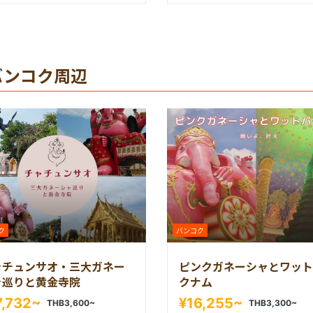
バンコク周辺
ク
バンコク
ャチュンサオ・三大ガネー
ピンクガネーシャとワット
ャ巡りと黄金寺院
クナム
7,732~
¥16,255~
THB3,600~
THB3,300~