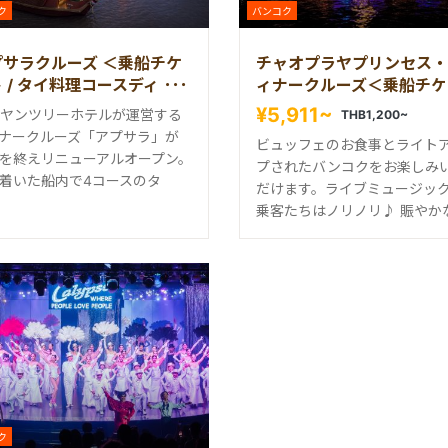
ク
バンコク
プサラクルーズ ＜乗船チケ
チャオプラヤプリンセス・
 / タイ料理コースディナー
ィナークルーズ＜乗船チケ
ト＞
¥5,911~
ヤンツリーホテルが運営する
THB1,200~
ナークルーズ「アプサラ」が
ビュッフェのお食事とライト
を終えリニューアルオープン。
プされたバンコクをお楽しみ
着いた船内で4コースのタ
だけます。ライブミュージッ
乗客たちはノリノリ♪ 賑やか
ク