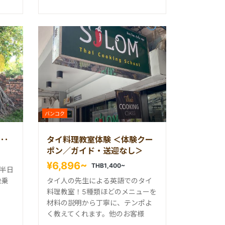
バンコク
ース
タイ料理教室体験 ＜体験クー
ポン／ガイド・送迎なし＞
¥6,896~
THB1,400~
半日
象乗
タイ人の先生による英語でのタイ
料理教室！5種類ほどのメニューを
材料の説明から丁寧に、テンポよ
く教えてくれます。他のお客様