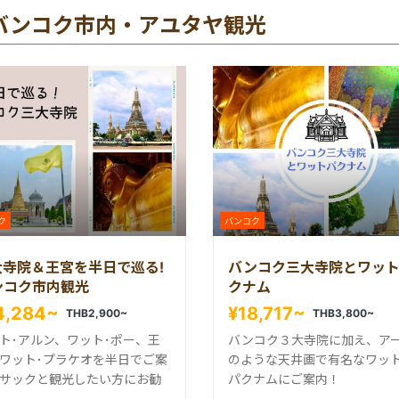
バンコク市内・アユタヤ観光
ク
バンコク
大寺院＆王宮を半日で巡る!
バンコク三大寺院とワッ
ンコク市内観光
クナム
4,284~
¥18,717~
THB2,900~
THB3,800~
ト･アルン、ワット･ポー、王
バンコク３大寺院に加え、ア
ワット･プラケオを半日でご案
のような天井画で有名なワッ
サックと観光したい方にお勧
パクナムにご案内！