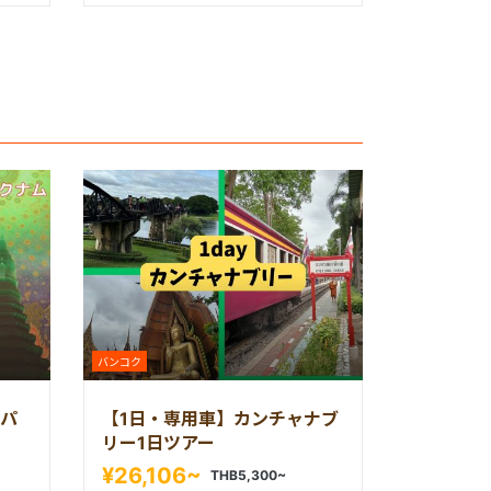
バンコク
パ
【1日・専用車】カンチャナブ
リー1日ツアー
¥26,106~
THB5,300~