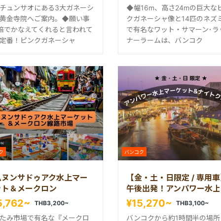
チュンサオにある3大ガネーシ
◆幅16m、高さ24mの巨大な
黄金寺院へご案内。◆願い事
クガネーシャ像と14匹のネズ
倍でかなえてくれると言われて
で有名なワット・サマーン･ラ
定番！ピンクガネーシャ
ナーラームは、バンコク
ク
バンコク
ムヌンサドゥアク水上マー
【金・土・日限定 / 専用
ット＆メークロン
午後出発！アンパワー水上
ーケットとナイトクルーズ
5,762~
¥15,270~
THB3,200~
THB3,100~
たみ市場で有名な『メークロ
バンコクから約1時間半の場所