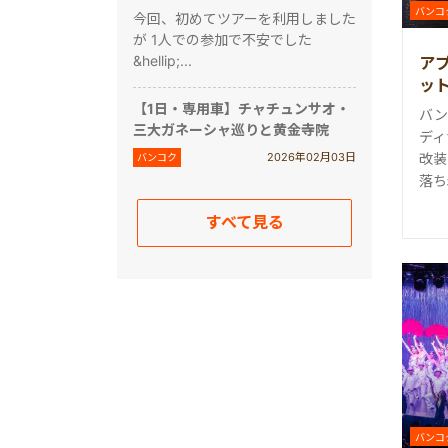
バンコ
今回、初めてツアーを利用しました
が 1人での参加で不安でした
&hellip;...
ア
ット
＞
【1日・専用車】チャチュンサオ・
バン
三大ガネーシャ巡りと黄金寺院
ディ
改装
2026年02月03日
バンコク
落ち
すべて見る
バンコ