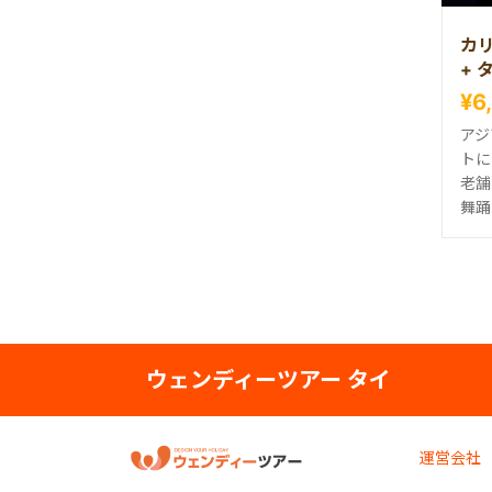
カリ
+ 
理セ
¥6
アジ
トに
老舗
舞踊
ウェンディーツアー タイ
運営会社