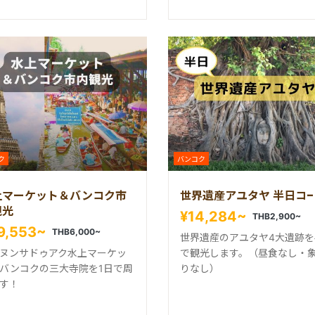
ク
バンコク
上マーケット＆バンコク市
世界遺産アユタヤ 半日コ
観光
¥14,284~
THB2,900~
9,553~
THB6,000~
世界遺産のアユタヤ4大遺跡を
ヌンサドゥアク水上マーケッ
で観光します。（昼食なし・
バンコクの三大寺院を1日で周
りなし）
す！