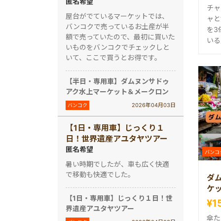
匿名希望
チャ
屋台がでているマーケットでは、
ャと
バンコクで売っているお土産が半
を3
額で売っていたので、最初に買いた
いる
いものをバンコクでチェックしと
いて、ここで買うとお得です。
【半日・専用車】ダムヌンサドゥ
アク水上マーケット＆メークロン
2026年04月03日
バンコク
【1日・専用車】じっくり１
日！世界遺産アユタヤツアー
匿名希望
バンコ
暑い時期でしたが、車も広く快適
で移動も快適でした。
ダ
ケ
【1日・専用車】じっくり１日！世
¥1
界遺産アユタヤツアー
傘た