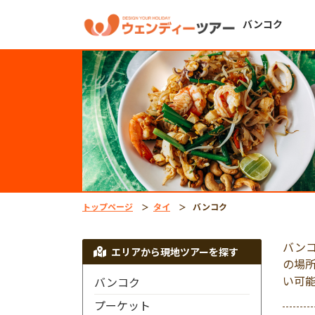
バンコク
トップページ
タイ
バンコク
バン
エリアから現地ツアーを探す
の場
い可
バンコク
プーケット