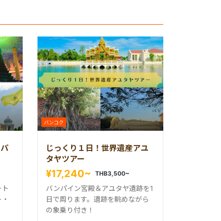
バンコク
トパ
じっくり１日！世界遺産アユ
タヤツアー
¥17,240~
THB3,500~
ート
バンパイン宮殿＆アユタヤ遺跡を1
ト・
日で周ります。遺跡を眺めながら
の象乗り付き！