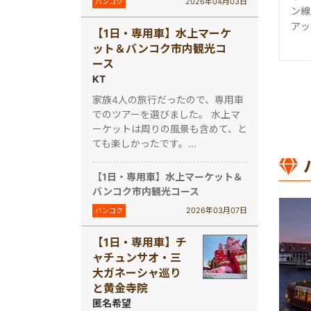
2026年04月03日
バンコク
ン線
アッ
【1日・専用車】水上マーケ
ット＆バンコク市内観光コ
ース
KT
家族4人の旅行だったので、専用車
でのツアーを選びました。 水上マ
ーケットは周りの風景も含めて、と
ても楽しかったです。...
【1日・専用車】水上マーケット＆
バンコク市内観光コース
2026年03月07日
バンコク
【1日・専用車】チ
ャチュンサオ・三
大ガネーシャ巡り
と黄金寺院
匿名希望