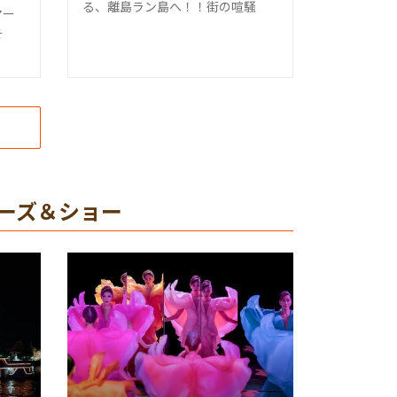
る、離島ラン島へ！！街の喧騒
マー
そ
ーズ＆ショー