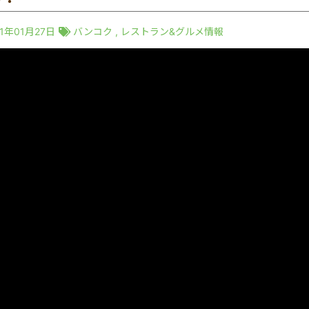
21年01月27日
バンコク
,
レストラン&グルメ情報