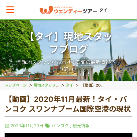
タイ
【タイ】現地スタッ
メインメニューへ戻る
フブログ
エリアからお役立ち情報を探す
現地スタッフがお届けする旬の最新情報盛
り沢山！
タイ
トップページ
現地スタッフブログ
タイ
【動画】2020年11月最新！タイ・バンコク スワンナプーム国際空港の現状
【動画】2020年11月最新！タイ・バ
インドネシア
ンコク スワンナプーム国際空港の現状
ベトナム
2020年11月20日
バンコク
,
観光情報