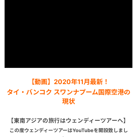
マレーシア
シンガポール
カンボジア
【動画】2020年11月最新！
タイ・バンコク スワンナプーム国際空港の
現状
【東南アジアの旅行はウェンディーツアーへ】
この度ウェンディーツアーはYouTubeを開設致しまし