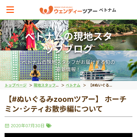
ベトナム
ベトナムの現地スタ
メインメニューへ戻る
ッフブログ
エリアからお役立ち情報を探す
ベトナムの現地スタッフがお届けする旬の
最新情報！
タイ
トップページ
現地スタッフブログ
ベトナム
【#ぬいぐるみzoomツアー】 ホーチミン･シティお散歩編について
【#ぬいぐるみzoomツアー】 ホーチ
インドネシア
ミン･シティお散歩編について
ベトナム
2020年07月30日