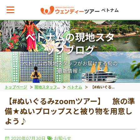
ベトナム
ベトナムの現地スタ
メインメニューへ戻る
ッフブログ
エリアからお役立ち情報を探す
ベトナムの現地スタッフがお届けする旬の
最新情報！
タイ
トップページ
現地スタッフブログ
ベトナム
【#ぬいぐるみzoomツアー】 旅の準備★ぬいプロップスと被り物を用意しよう♪
【#ぬいぐるみzoomツアー】 旅の準
インドネシア
備★ぬいプロップスと被り物を用意し
よう♪
ベトナム
2020年07月30日
お知らせ