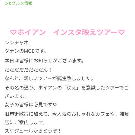
マレーシア
ン&グルメ情報
シンガポール
♡ホイアン インスタ映えツアー♡
カンボジア
シンチャオ！
ダナンのMOEです。
本日は皆様にお知らせがございます。
だだだだだだだだん！
なんと、新しいツアーが誕生致しました。
その名の通り、ホイアンの「映え」を意識したツアーでご
ざいます。
女子の皆様は必見です♡
旧市街散策に加えて、今人気のおしゃれなカフェや、雑貨
店にご案内します。
スケジュールからどうぞ！