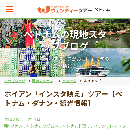
ベトナム
ベトナムの現地スタ
メインメニューへ戻る
ッフブログ
エリアからお役立ち情報を探す
ベトナムの現地スタッフがお届けする旬の
最新情報！
タイ
トップページ
現地スタッフブログ
ベトナム
ホイアン「インスタ映え」ツアー【ベトナム・ダナン・観光情報】
ホイアン「インスタ映え」ツアー【ベ
インドネシア
トナム・ダナン・観光情報】
ベトナム
2018年11月14日
ダナン
,
ベトナムの街並み
,
ベトナム料理
,
ホイアン
,
レストラ