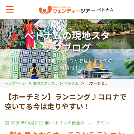
ベトナム
ベトナムの現地スタ
メインメニューへ戻る
ッフブログ
エリアからお役立ち情報を探す
ベトナムの現地スタッフがお届けする旬の
最新情報！
タイ
トップページ
現地スタッフブログ
ベトナム
【ホーチミン】ランニング♪コロナで空いてる今は走りやすい！
【ホーチミン】ランニング♪コロナで
インドネシア
空いてる今は走りやすい！
ベトナム
2020年04月21日
ベトナムの街並み
,
ホーチミン