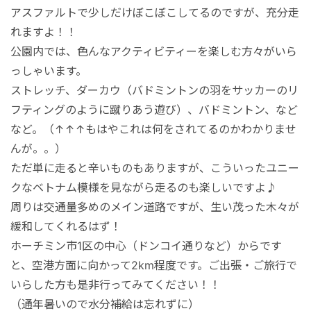
アスファルトで少しだけぼこぼこしてるのですが、充分走
れますよ！！
公園内では、色んなアクティビティーを楽しむ方々がいら
っしゃいます。
ストレッチ、ダーカウ（バドミントンの羽をサッカーのリ
フティングのように蹴りあう遊び）、バドミントン、など
など。（↑↑↑もはやこれは何をされてるのかわかりませ
んが。。）
ただ単に走ると辛いものもありますが、こういったユニー
クなベトナム模様を見ながら走るのも楽しいですよ♪
周りは交通量多めのメイン道路ですが、生い茂った木々が
緩和してくれるはず！
ホーチミン市1区の中心（ドンコイ通りなど）からです
と、空港方面に向かって2km程度です。ご出張・ご旅行で
いらした方も是非行ってみてください！！
（通年暑いので水分補給は忘れずに）