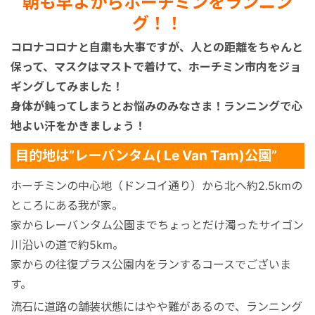
朝も早よからホーチミンをランニン
マレーシア
グ！！
コロナコロナと自粛も大事ですが、人との距離をちゃんと
シンガポール
保って、マスクはマストで着けて、ホーチミン市内をジョ
ギングしてみました！
カンボジア
身体が鈍ってしまうとお悩みのみなさま！ランニングで心
地よい汗をかきましょう！
目的地は”レーバンタム( Le Van Tam)公園”
ホーチミンの中心地（ドンコイ通り）から北へ約2.5kmの
ところにある我が家。
家からレーバンタム公園までちょっとだけ濁ったサイゴン
川沿いの道で約5km。
家からの往復プラス公園内をランするコースでございま
す。
流石に道路の舗装状態にはやや難があるので、ランニング