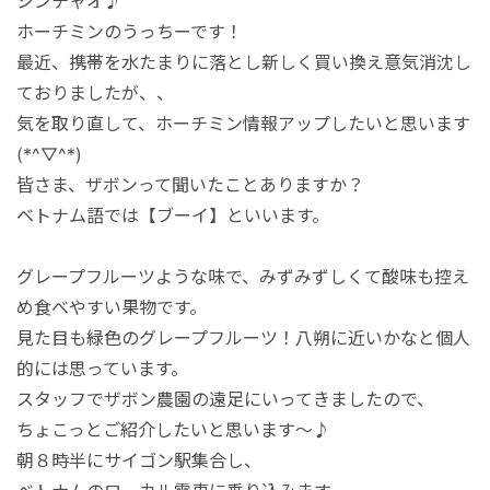
シンチャオ♪
マレーシア
ホーチミンのうっちーです！
最近、携帯を水たまりに落とし新しく買い換え意気消沈し
シンガポール
ておりましたが、、
気を取り直して、ホーチミン情報アップしたいと思います
カンボジア
(*^▽^*)
皆さま、ザボンって聞いたことありますか？
ベトナム語では【ブーイ】といいます。
グレープフルーツような味で、みずみずしくて酸味も控え
め食べやすい果物です。
見た目も緑色のグレープフルーツ！八朔に近いかなと個人
的には思っています。
スタッフでザボン農園の遠足にいってきましたので、
ちょこっとご紹介したいと思います～♪
朝８時半にサイゴン駅集合し、