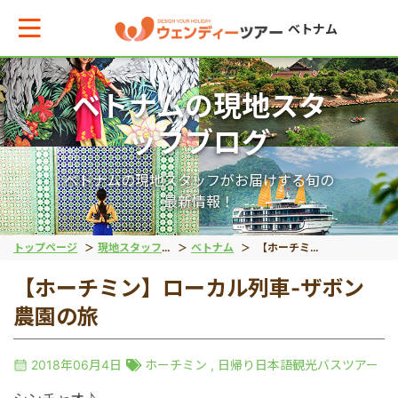
ベトナム
ベトナムの現地スタ
メインメニューへ戻る
ッフブログ
エリアからお役立ち情報を探す
ベトナムの現地スタッフがお届けする旬の
最新情報！
タイ
トップページ
現地スタッフブログ
ベトナム
【ホーチミン】ローカル列車-ザボン農園の旅
【ホーチミン】ローカル列車-ザボン
インドネシア
農園の旅
ベトナム
2018年06月4日
ホーチミン
,
日帰り日本語観光バスツアー