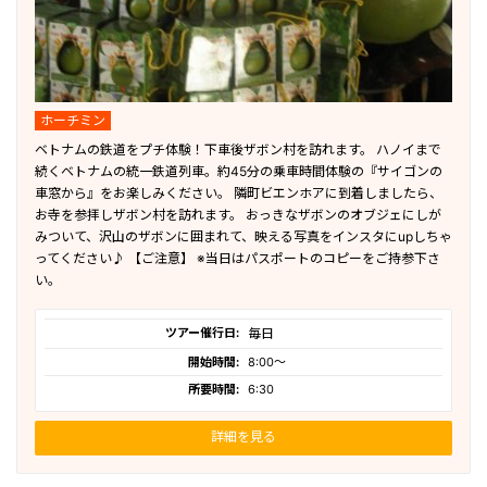
ホーチミン
ベトナムの鉄道をプチ体験！下車後ザボン村を訪れます。 ハノイまで
続くベトナムの統一鉄道列車。約45分の乗車時間体験の『サイゴンの
車窓から』をお楽しみください。 隣町ビエンホアに到着しましたら、
お寺を参拝しザボン村を訪れます。 おっきなザボンのオブジェにしが
みついて、沢山のザボンに囲まれて、映える写真をインスタにupしちゃ
ってください♪ 【ご注意】 ※当日はパスポートのコピーをご持参下さ
い。
ツアー催行日:
毎日
開始時間:
8:00〜
所要時間:
6:30
詳細を見る