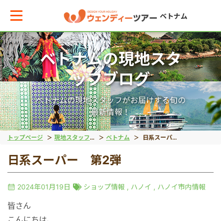
ベトナム
ベトナムの現地スタ
メインメニューへ戻る
ッフブログ
エリアからお役立ち情報を探す
ベトナムの現地スタッフがお届けする旬の
最新情報！
タイ
トップページ
現地スタッフブログ
ベトナム
日系スーパー 第2弾
日系スーパー 第2弾
インドネシア
2024年01月19日
ショップ情報
,
ハノイ
,
ハノイ市内情報
ベトナム
皆さん
こんにちは、