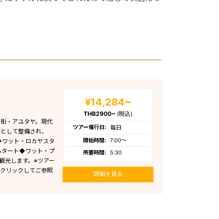
¥14,284~
THB2900~
(税込)
の街・アユタヤ。現代
ツアー催行日:
毎日
園として整備され、
開始時間:
7:00〜
◆ワット・ロカヤスタ
ハタート◆ワット・プ
所要時間:
5:30
観光します。※ツアー
をクリックしてご参照
詳細を見る