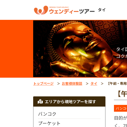
タイ
タイ
コク
トップページ
お客様体験談
タイ
【午前・専用車】
【
エリアから現地ツアーを探す
バンコ
バンコク
目的
プーケット
く、