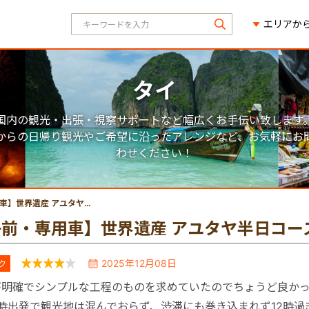
エリアか
タイ
国内の観光・出張・視察サポートなど幅広くお手伝い致します
からの日帰り観光やご希望に沿ったアレンジなど、お気軽にお
わせください！
世界遺産 アユタヤ半日コース
午前・専用車】世界遺産 アユタヤ半日コー
2025年12月08日
ク
が明確でシンプルな工程のものを求めていたのでちょうど良か
7時出発で観光地は混んでおらず、渋滞にも巻き込まれず12時