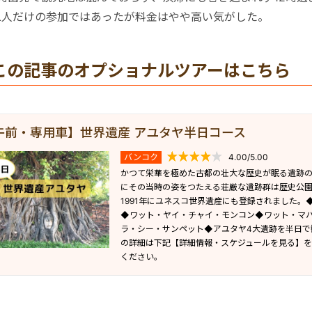
二人だけの参加ではあったが料金はやや高い気がした。
この記事のオプショナルツアーはこちら
午前・専用車】世界遺産 アユタヤ半日コース
バンコク
4.00/5.00
かつて栄華を極めた古都の壮大な歴史が眠る遺跡
にその当時の姿をつたえる荘厳な遺跡群は歴史公
1991年にユネスコ世界遺産にも登録されました。
◆ワット・ヤイ・チャイ・モンコン◆ワット・マ
ラ・シー・サンペット◆アユタヤ4大遺跡を半日で
の詳細は下記【詳細情報・スケジュールを見る】
ください。