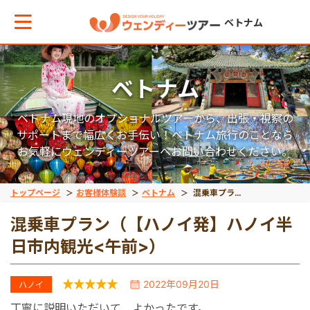
ベトナム
ベトナム
メインメニューへ戻る
ベトナム現地のオプショナルツアーから、出張・視察の
エリアからお役立ち情報を探す
サポートまで幅広くお手伝い！ベトナム旅行のことなら
お気軽にウェンディーツアーへお問い合わせください。
タイ
トップページ
お客様体験談
ベトナム
混乗車プラン（【ハノイ発】ハノイ半日市内観光<午前>）
混乗車プラン（【ハノイ発】ハノイ半
インドネシア
日市内観光<午前>）
ベトナム
2022年09月20日
ハノイ
丁寧に説明いただいて　よかったです。