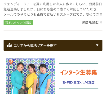
ウェンディーツアーを夏に利用した友人に教えてもらい、出発前日
急遽連絡しましたが、日にちも含めて素早く対応していただき、
メールでのやりとりも正確で支払いもスムーズにでき、安心できま
した。 ニンビン一日プランと市内半日観光をお願いしました。 ニ
続きを読む
現地スタッフ体験談
ンビン一日プランは、この時期だからなのか混んでおらず気候も
爽やかでとても良かったです。1人での参加でしたが、スリランカ
のご夫婦とボートをご一緒し、とてもフレンドリーな方々と楽し
いひと時でした。景色は神秘的で美しく、いくつかの鍾乳洞窟を
くぐりぬけるスリルもワクワク感がありました。女性の船頭さん
エリアから現地ツアーを探す
の滑らかな櫂さばきも見事でした。 半日観光では、ホーチミン廟
をメインとして、周りの観光で行くべき場所を効率よく観光でき、
旧市街地での徒歩での案内も自分が行きたい店なども連れて行っ
てもらえて大満足でした。旧市街地内のホテルに泊まっていたので
本当に助かりました。