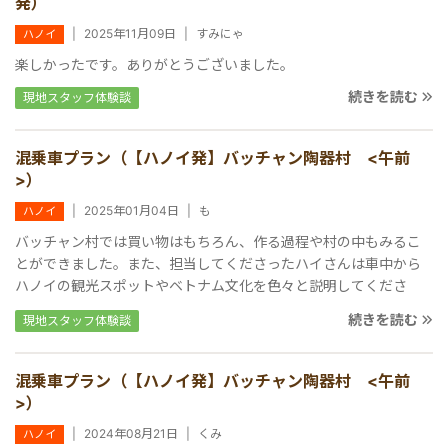
発）
|
2025年11月09日
|
すみにゃ
ハノイ
楽しかったです。ありがとうございました。
続きを読む
現地スタッフ体験談
混乗車プラン（【ハノイ発】バッチャン陶器村 <午前
>）
|
2025年01月04日
|
も
ハノイ
バッチャン村では買い物はもちろん、作る過程や村の中もみるこ
とができました。また、担当してくださったハイさんは車中から
ハノイの観光スポットやベトナム文化を色々と説明してくださ
り、ツアー本来の目的以外の所でもとても楽しめました。大勢のお
続きを読む
現地スタッフ体験談
客様と一緒ではなくプライベートツアーに近いものだったことも
あり質問もしやすく、ベトナムについての理解が深まりました。
おかげでその後のベトナムも快適に過ごすことができました。 ハ
混乗車プラン（【ハノイ発】バッチャン陶器村 <午前
イさんには本当にお世話になりました。ありがとうございまし
>）
た！
|
2024年08月21日
|
くみ
ハノイ