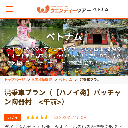
ベトナム
ベトナム
メインメニューへ戻る
ベトナム現地のオプショナルツアーから、出張・視察の
エリアからお役立ち情報を探す
サポートまで幅広くお手伝い！ベトナム旅行のことなら
お気軽にウェンディーツアーへお問い合わせください。
タイ
トップページ
お客様体験談
ベトナム
混乗車プラン（【ハノイ発】バッチャン陶器村 <午前>）
混乗車プラン（【ハノイ発】バッチャ
インドネシア
ン陶器村 <午前>）
ベトナム
2023年11月09日
ハノイ
ガイドさんがとても話しやすく、いろいろな情報を教えて