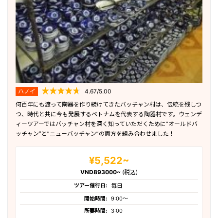
ハノイ
4.67/5.00
何百年にも渡って陶器を作り続けてきたバッチャン村は、伝統を残しつ
つ、時代と共に今も発展するベトナムを代表する陶器村です。ウェンデ
ィーツアーではバッチャン村を深く知っていただくために”オールドバ
ッチャン”と”ニューバッチャン”の両方を組み合わせました！
¥5,522~
VND893000~
(税込)
ツアー催行日:
毎日
開始時間:
9:00〜
所要時間:
3:00