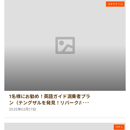
コタキナバル
1名様にお勧め！英語ガイド混乗者プラ
ン（テングザルを発見！リバークルー
ズと蛍観賞ツアー）
2025年02月17日
ペナン