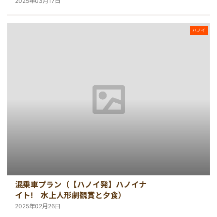
ズと蛍観賞ツアー）
2025年03月17日
ハノイ
混乗車プラン（【ハノイ発】ハノイナ
イト! 水上人形劇観賞と夕食）
2025年02月26日