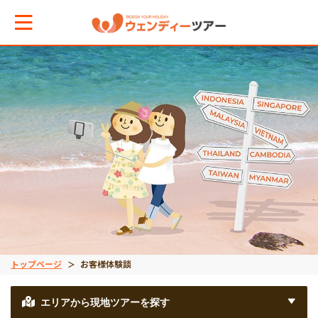
メインメニューへ戻る
エリアからお役立ち情報を探す
タイ
インドネシア
トップページ
お客様体験談
ベトナム
エリアから現地ツアーを探す