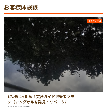
マレーシア
お客様体験談
シンガポール
コタキナバル
カンボジア
1名様にお勧め！英語ガイド混乗者プラ
ン（テングザルを発見！リバークルー