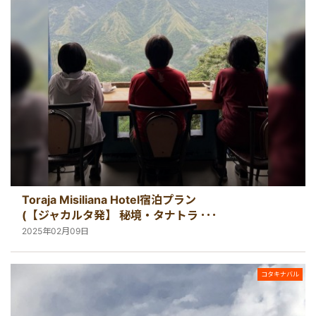
Toraja Misiliana Hotel宿泊プラン
(【ジャカルタ発】 秘境・タナトラジャ
（スラウェシ島）2泊3日ツアー)
2025年02月09日
コタキナバル