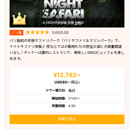
秘境
ランキング上位
バリ島
5.00/5.00
バリ島初の本格サファリパーク「バリ サファリ＆マリンパーク」で、
ナイトサファリ体験♪ 夜ならではの動物たちの野生の姿に大興奮間違
いなし！ディナーは園内レストランで、美味しいBBQビュッフェを楽し
めます。
¥12,782~
USD80~
(税込)
ツアー催行日:
毎日
開始時間:
17:00〜
所要時間:
4:30
詳細を見る