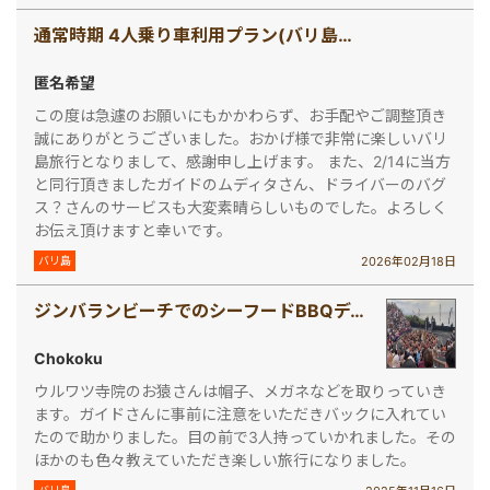
通常時期 4人乗り車利用プラン(バリ島で車チャーター[4人乗り])
匿名希望
この度は急遽のお願いにもかかわらず、お手配やご調整頂き
誠にありがとうございました。おかげ様で非常に楽しいバリ
島旅行となりまして、感謝申し上げます。 また、2/14に当方
と同行頂きましたガイドのムディタさん、ドライバーのバグ
ス？さんのサービスも大変素晴らしいものでした。よろしく
お伝え頂けますと幸いです。
2026年02月18日
バリ島
ジンバランビーチでのシーフードBBQディナープラン(ウルワツ寺院ケチャックダンス＆ディナー)
Chokoku
ウルワツ寺院のお猿さんは帽子、メガネなどを取りっていき
ます。ガイドさんに事前に注意をいただきバックに入れてい
たので助かりました。目の前で3人持っていかれました。その
ほかのも色々教えていただき楽しい旅行になりました。