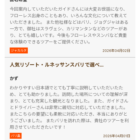
今回案内していただいたガイドさんには大変お世話になり、
フローレス出身のこともあり、いろんな文化について教えて
いただきました。 また他社様などはバリ、ジョグジャはある
一方で、御社はスラヴェシ、カリマンタンなどのツアーがあ
り、とても嬉しいです。今後もフローレスやスンバなど貴重
な体験のできるツアーをご提供ください。
2026年04月02日
ジャカルタ
人気リゾート・ルネッサンスバリで選べる3コースディナー(人気の２大寺院巡りタナロット＆ウルワトゥ)
かず
わかりやすい日本語でとても丁寧に説明していただいたた
め、とても助かりました。訪問した場所についての理解が深
まり、とても充実した観光となりました。 また、ガイドさん
とドライバーさんは非常に親切に対応していただきました。
またこちらの要望にも柔軟に対応いただき、本当にありがと
うございました。 またバリを訪れた際は、貴社のツアーを利
用させていただきたいです！
2026年04月01日
バリ島