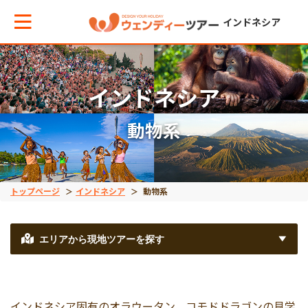
インドネシア
メインメニューへ戻る
メインメニューへ戻る
戻る
戻る
戻る
戻る
インドネシア
動物系
テーマから現地ツアーを探す
エリアからお役立ち情報を探す
動物系
離島ツアー
世界遺産
秘境
動物系
タイ
象
レンボンガン島
ボロブドゥール遺跡
タナトラジャ
トップページ
インドネシア
動物系
離島ツアー
インドネシア
コモドドラゴン
ヌサペニダ島
プランバナン遺跡
ブロモ山
エリアから現地ツアーを探す
留学
ベトナム
オラウータン
プラウスリブ
サンギラン（ジャワ原
イジェン山
インドネシア固有のオラウータン、コモドドラゴンの見学