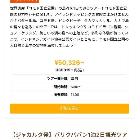
世界遺産「コモド国立公園」の島々を1日で巡るツアー！コモド国立公
園の魅力を存分に楽しむ、アイランドホッピングの冒険に出かけません
か？パダール島、コモド島、ピンクビーチ、タカマッカサル、カナワ島
の島々を巡るこのツアーでは、トレッキングやコモドドラゴン観察、シ
ュノーケリング、美しい砂浜の島への上陸など、多彩な体験が待ってい
ます。インドネシアガイド協会公認ガイドとともに、コモド国立公園の
大自然と海中の宝物を満喫しましょう！
¥50,326~
USD315~
(税込)
ツアー催行日:
毎日
開始時間:
6:00〜
所要時間:
11:00
詳細を見る
【ジャカルタ発】バリクパパン1泊2日観光ツア