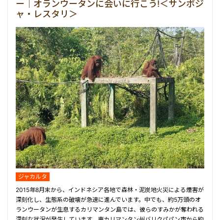
ー｜オランウータンに会いに行こう!＜サンボジ
ャ・レスタリ＞
ジャカルタ
2015年8月末から、インドネシア各地で森林・泥炭地火災による煙害が
深刻化し、生態系の破壊が急速に進んでいます。中でも、約5万頭のオ
ランウータンが生息するカリマンタン島では、彼らのすみかが奪われる
深刻な状況が発生しています。東カリマンタン州バリクパパン市から約