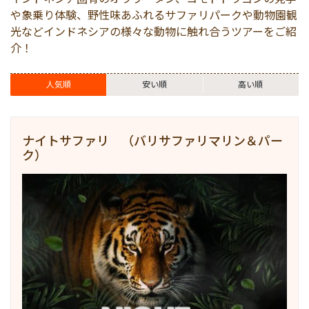
港VIPアシスト
マレーシア
サファリパーク
ロンボク島
コモド島
や象乗り体験、野性味あふれるサファリパークや動物園観
光などインドネシアの様々な動物に触れ合うツアーをご紹
介！
空港送迎
シンガポール
動物園
ギリ島
人気順
安い順
高い順
オンライン体験
カンボジア
ナイトサファリ （バリサファリマリン＆パー
インターンシップ
ク）
世界遺産
車チャーター
出張サポート