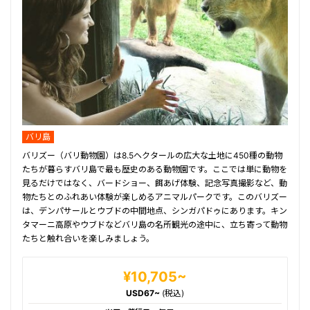
バリ島
バリズー（バリ動物園）は8.5ヘクタールの広大な土地に450種の動物
たちが暮らすバリ島で最も歴史のある動物園です。ここでは単に動物を
見るだけではなく、バードショー、餌あげ体験、記念写真撮影など、動
物たちとのふれあい体験が楽しめるアニマルパークです。このバリズー
は、デンパサールとウブドの中間地点、シンガパドゥにあります。キン
タマーニ高原やウブドなどバリ島の名所観光の途中に、立ち寄って動物
たちと触れ合いを楽しみましょう。
¥10,705~
USD67~
(税込)