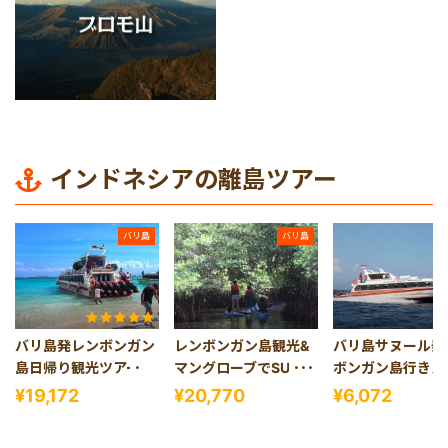
インドネシアの離島ツアー
バリ島
バリ島
バリ島発レンボンガン
レンボンガン島観光&
バリ島サヌール発
島日帰り観光ツアー
マングローブでSUP又
ボンガン島行きス
はカヤックツアー
ドボート往復（往
¥19,172
¥20,770
¥6,072
テル送迎付き）