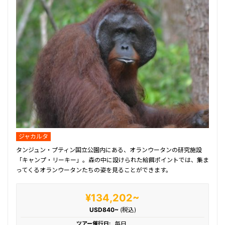
ジャカルタ
タンジュン・プティン国立公園内にある、オランウータンの研究施設
「キャンプ・リーキー」。森の中に設けられた給餌ポイントでは、集ま
ってくるオランウータンたちの姿を見ることができます。
¥134,202~
USD840~
(税込)
ツアー催行日:
毎日