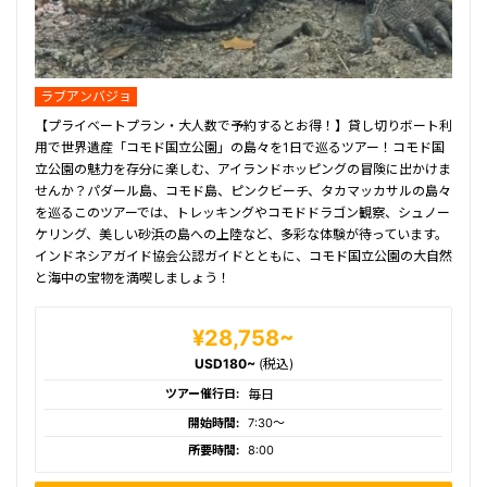
ラブアンバジョ
【プライベートプラン・大人数で予約するとお得！】貸し切りボート利
用で世界遺産「コモド国立公園」の島々を1日で巡るツアー！コモド国
立公園の魅力を存分に楽しむ、アイランドホッピングの冒険に出かけま
せんか？パダール島、コモド島、ピンクビーチ、タカマッカサルの島々
を巡るこのツアーでは、トレッキングやコモドドラゴン観察、シュノー
ケリング、美しい砂浜の島への上陸など、多彩な体験が待っています。
インドネシアガイド協会公認ガイドとともに、コモド国立公園の大自然
と海中の宝物を満喫しましょう！
¥28,758~
USD180~
(税込)
ツアー催行日:
毎日
開始時間:
7:30〜
所要時間:
8:00