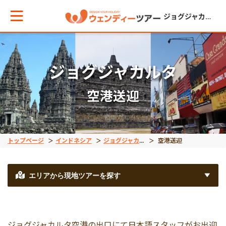
ジョグジャカルタ
メインメニューへ戻る
メインメニューへ戻る
ジョグジャカルタ
空港送迎
テーマから現地ツアーを探す
エリアからお役立ち情報を探す
空港送迎
タイ
トップページ
インドネシア
ジョグジャカルタ
空港送迎
車チャーター
インドネシア
エリアから現地ツアーを探す
観光ツアー
ベトナム
ジョグジャカルタ空港の出口にて日本語スタッフがお出迎