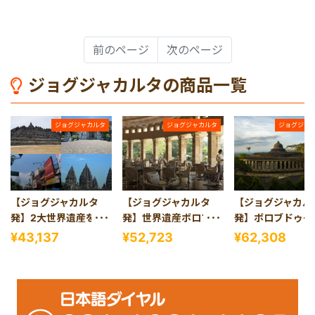
前のページ
次のページ
ジョグジャカルタの商品一覧
ジョグジャカルタ
ジョグジャカルタ
ジョグジャ
【ジョグジャカルタ
【ジョグジャカルタ
【ジョグジャカル
発】2大世界遺産を巡
発】世界遺産ボロブド
発】ボロブドゥー
る！ボロブドゥール＆
ゥール観光＋アマンジ
プランバナン遺跡
¥43,137
¥52,723
¥62,308
プランバナン遺跡欲張
ヲで優雅なランチを楽
＋アマンジヲで優
り1日ツアー
しむ半日ツアー
ランチ付き1日ツ