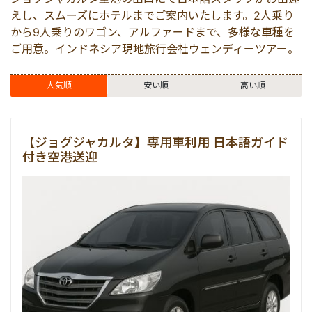
マレーシア
えし、スムーズにホテルまでご案内いたします。2人乗り
から9人乗りのワゴン、アルファードまで、多様な車種を
ご用意。インドネシア現地旅行会社ウェンディーツアー。
シンガポール
人気順
安い順
高い順
カンボジア
【ジョグジャカルタ】専用車利用 日本語ガイド
付き空港送迎