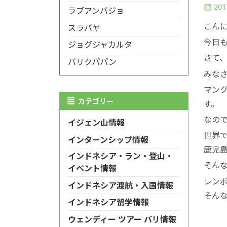
20
ラブアンバジョ
こんに
スラバヤ
今日
ジョグジャカルタ
さて
バリクパパン
みな
マン
カテゴリー
す。
なの
イジェン山情報
世界
インターンシップ情報
鹿児
インドネシア・ラン・登山・
そんな
イベント情報
レン
インドネシア渡航・入国情報
そん
インドネシア留学情報
ウェンディー ツアー バリ情報