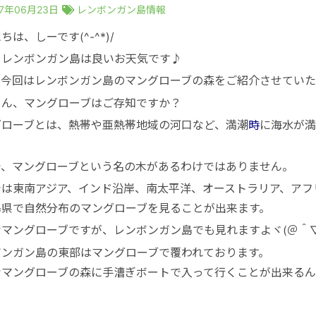
17年06月23日
レンボンガン島情報
ちは、しーです(^-^*)/
もレンボンガン島は良いお天気です♪
、今回はレンボンガン島のマングローブの森をご紹介させてい
さん、マングローブはご存知ですか？
グローブとは、熱帯や亜熱帯地域の河口など、満潮
時
に海水が満
で、マングローブという名の木があるわけではありません。
では東南アジア、インド沿岸、南太平洋、オーストラリア、アフ
島県で自然分布のマングローブを見ることが出来ます。
マングローブですが、レンボンガン島でも見れますよヾ(＠＾▽
ボンガン島の東部はマングローブで覆われております。
なマングローブの森に手漕ぎボートで入って行くことが出来るん