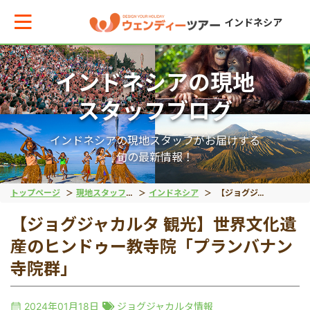
インドネシア
インドネシアの現地
メインメニューへ戻る
メインメニューへ戻る
戻る
戻る
戻る
戻る
スタッフブログ
テーマから現地ツアーを探す
エリアからお役立ち情報を探す
動物系
離島ツアー
世界遺産
秘境
インドネシアの現地スタッフがお届けする
旬の最新情報！
動物系
タイ
象
レンボンガン島
ボロブドゥール遺跡
タナトラジャ
トップページ
現地スタッフブログ
インドネシア
【ジョグジャカルタ 観光】世界文化遺産のヒンドゥー教寺院「プランバナン寺院群」
【ジョグジャカルタ 観光】世界文化遺
離島ツアー
インドネシア
コモドドラゴン
ヌサペニダ島
プランバナン遺跡
ブロモ山
産のヒンドゥー教寺院「プランバナン
寺院群」
留学
ベトナム
オラウータン
プラウスリブ
サンギラン（ジャワ原
イジェン山
2024年01月18日
ジョグジャカルタ情報