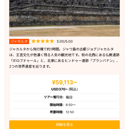
ジャカルタ
5.00/5.00
ジャカルタから飛行機で約1時間。ジャワ島の古都ジョグジャカルタ
は、王宮文化が色濃く残る人気の観光地です。街の北西にある仏教遺跡
「ボロブドゥール」と、北東にあるヒンドゥー遺跡「プランバナン」、
2つの世界遺産を巡ります。
¥59,113~
USD370~
(税込)
ツアー催行日:
毎日
開始時間:
6:50〜
所要時間:
12:50
詳細を見る