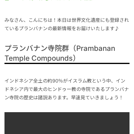
港VIPアシスト
マレーシア
サファリパーク
ロンボク島
コモド島
みなさん、こんにちは！本日は世界文化遺産にも登録され
空港送迎
シンガポール
動物園
ギリ島
ているプランバナンの最新情報をお届けいたします♪
オンライン体験
カンボジア
プランバナン寺院群（Prambanan
Temple Compounds）
インターンシップ
インドネシア全土の約90％がイスラム教という中、イン
世界遺産
ドネシア内で最大のヒンドゥー教の寺院であるプランバナ
ン寺院の歴史は諸説あります。早速見ていきましょう！
車チャーター
出張サポート