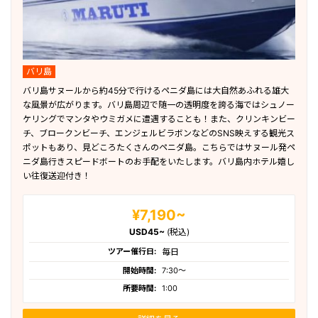
バリ島
バリ島サヌールから約45分で行けるペニダ島には大自然あふれる雄大
な風景が広がります。バリ島周辺で随一の透明度を誇る海ではシュノー
ケリングでマンタやウミガメに遭遇することも！また、クリンキンビー
チ、ブロークンビーチ、エンジェルビラボンなどのSNS映えする観光ス
ポットもあり、見どころたくさんのペニダ島。こちらではサヌール発ペ
ニダ島行きスピードボートのお手配をいたします。バリ島内ホテル嬉し
い往復送迎付き！
¥7,190~
USD45~
(税込)
ツアー催行日:
毎日
開始時間:
7:30〜
所要時間:
1:00