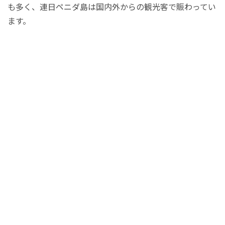
も多く、連日ペニダ島は国内外からの観光客で賑わってい
秘境
ます。