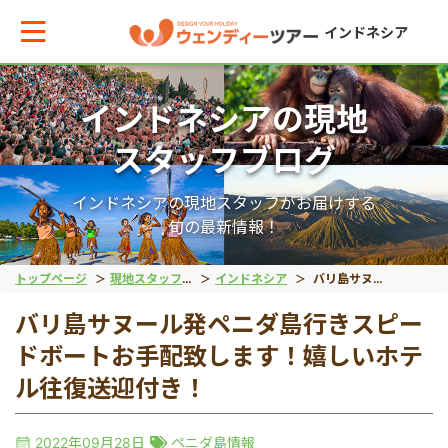
インドネシア
インドネシアの現地
メインメニューへ戻る
メインメニューへ戻る
戻る
戻る
戻る
戻る
スタッフブログ
テーマから現地ツアーを探す
エリアからお役立ち情報を探す
動物系
離島ツアー
世界遺産
秘境
インドネシアの現地スタッフがお届けする
旬の最新情報！
動物系
タイ
象
レンボンガン島
ボロブドゥール遺跡
タナトラジャ
トップページ
現地スタッフブログ
インドネシア
バリ島サヌール発ペニダ島行きスピードボートお手配致します！嬉しいホテル往復送迎付き！
バリ島サヌール発ペニダ島行きスピー
離島ツアー
インドネシア
コモドドラゴン
ヌサペニダ島
プランバナン遺跡
ブロモ山
ドボートお手配致します！嬉しいホテ
ル往復送迎付き！
留学
ベトナム
オラウータン
プラウスリブ
サンギラン（ジャワ原
イジェン山
2022年09月28日
ペニダ島情報