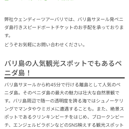
港VIPアシスト
マレーシア
サファリパーク
ロンボク島
コモド島
弊社ウェンディーツアーバリでは、バリ島サヌール発ペニ
空港送迎
シンガポール
動物園
ギリ島
ダ島行きスピードボートチケットのお手配を承っておりま
す。
オンライン体験
カンボジア
どうぞお気軽にお問い合わせください。
インターンシップ
バリ島の人気観光スポットでもあるペ
ニダ島！
世界遺産
バリ島サヌールから約45分で行ける離島として人気のペ
ニダ島。そのペニダ島の最大の魅力は壮大な自然景観で
車チャーター
す。バリ島周辺で随一の透明度を誇る海ではシュノーケリ
ングでマンタやウミガメに遭遇することも。また、絶景ス
出張サポート
ポットであるクリンキンビーチをはじめ、ブロークンビー
チ、エンジェルビラボンなどのSNS映えする観光スポット