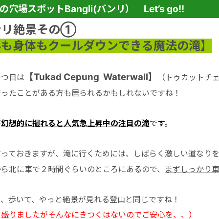
の穴場スポットBangli(バンリ） Let’s go!!
ンリ絶景その➀
心も身体もクールダウンできる魔法の滝】
【Tukad Cepung Waterwall】
一つ目は
（トゥカットチ
行ったことがある方も居られるかもしれないですね！
が
幻想的に撮れると人気急上昇中の注目の滝
です。
言っておきますが、滝に行くためには、しばらく激しい道なりを
から北に車で２時間ぐらいのところにあるので、
まずしっかり
て、歩いて、やっと絶景が見れる登山と同じですね！
を盛りましたがそんなにきつくはないのでご安心を、、）