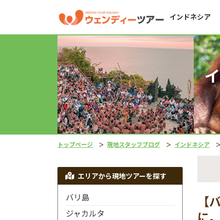
インドネシア
イ
トップページ
現地スタッフブログ
インドネシア
エリアから現地ツアーを探す
バリ島
【
ジャカルタ
に