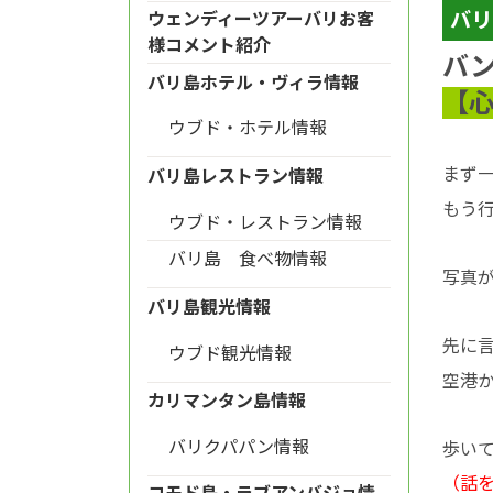
バリ
ウェンディーツアーバリお客
様コメント紹介
バ
バリ島ホテル・ヴィラ情報
【
ウブド・ホテル情報
まず
バリ島レストラン情報
もう
ウブド・レストラン情報
バリ島 食べ物情報
写真
バリ島観光情報
先に
ウブド観光情報
空港
カリマンタン島情報
バリクパパン情報
歩い
（話
コモド島・ラブアンバジョ情