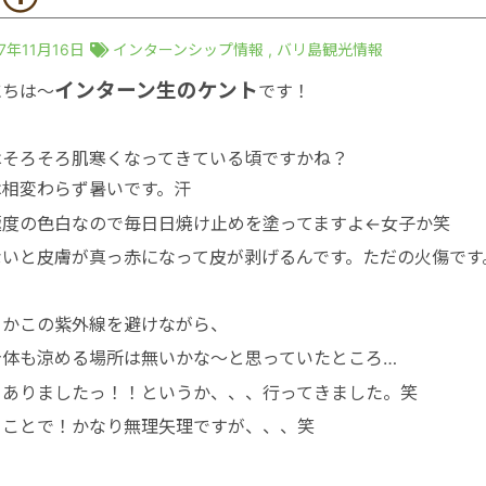
17年11月16日
インターンシップ情報
,
バリ島観光情報
インターン生のケント
にちは〜
です！
はそろそろ肌寒くなってきている頃ですかね？
は相変わらず暑いです。汗
極度の色白なので毎日日焼け止めを塗ってますよ←女子か笑
ないと皮膚が真っ赤になって皮が剥げるんです。ただの火傷です
とかこの紫外線を避けながら、
身体も涼める場所は無いかな〜と思っていたところ…
、ありましたっ！！というか、、、行ってきました。笑
うことで！かなり無理矢理ですが、、、笑