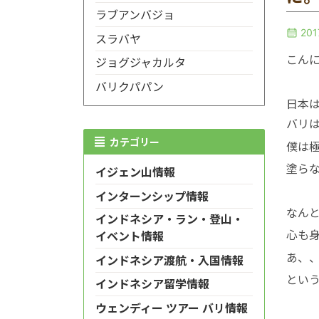
ラブアンバジョ
20
スラバヤ
こん
ジョグジャカルタ
バリクパパン
日本
バリ
カテゴリー
僕は
塗ら
イジェン山情報
インターンシップ情報
なん
インドネシア・ラン・登山・
心も
イベント情報
あ、
インドネシア渡航・入国情報
とい
インドネシア留学情報
ウェンディー ツアー バリ情報