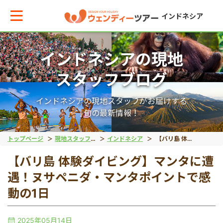
インドネシア
インドネシアの現地
メインメニューへ戻る
メインメニューへ戻る
戻る
戻る
戻る
戻る
スタッフブログ
テーマから現地ツアーを探す
エリアからお役立ち情報を探す
動物系
離島ツアー
世界遺産
秘境
インドネシアの現地スタッフがお届けする
旬の最新情報！
動物系
タイ
象
レンボンガン島
ボロブドゥール遺跡
タナトラジャ
トップページ
現地スタッフブログ
インドネシア
【バリ島 体験ダイビング】マンタに遭遇！ヌサペニダ・マンタポイントで感動の1日
【バリ島 体験ダイビング】マンタに遭
離島ツアー
インドネシア
コモドドラゴン
ヌサペニダ島
プランバナン遺跡
ブロモ山
遇！ヌサペニダ・マンタポイントで感
動の1日
留学
ベトナム
オラウータン
プラウスリブ
サンギラン（ジャワ原
イジェン山
2025年05月14日