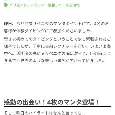
港VIPアシスト
マレーシア
サファリパーク
ロンボク島
コモド島
バリ島アクティビティー情報
,
ペニダ島情報
空港送迎
シンガポール
動物園
ギリ島
昨日、バリ島ヌサペニダのマンタポイントにて、4名のお
客様が体験ダイビングにご参加くださいました。
オンライン体験
カンボジア
皆さま初めてのダイビングということで少し緊張されたご
様子でしたが、丁寧に事前レクチャーを行い、いよいよ海
インターンシップ
中へ。透明度の高いヌサペニダの海に潜ると、目の前には
まるで別世界のような美しい景色が広がっていました。
世界遺産
車チャーター
感動の出会い！4枚のマンタ登場！
出張サポート
そして昨日のハイライトはなんと言っても…