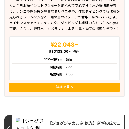
んか？日本語インストラクター対応なので安心です！水の透明度が高
く、サンゴや熱帯魚が豊富なヌサペニダや、体験ダイビングでも沈船が
見られるトランベンなど、南の島のイメージが水中に広がっています。
ライセンスを持っていない方や、ダイビング未経験の方ももちろん参加
可能。さらに、専用水中カメラマンによる写真・動画の撮影付きです！
¥22,048~
USD138.00~
(税込)
ツアー催行日:
毎日
開始時間:
7:00〜
所要時間:
8:00
詳細を見る
【ジョグジャカルタ 観光】ダギの丘で出会う、幻想的なサンライズ！