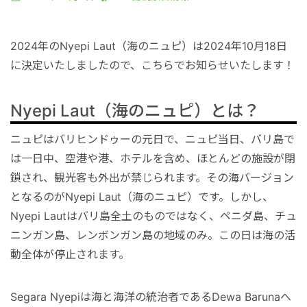
港VIPアシスト
マレーシア
サファリパーク
ロンボク島
コモド島
2024年のNyepi Laut（海のニュピ）は2024年10月18日
空港送迎
シンガポール
動物園
ギリ島
に決定いたしましたので、こちらでお知らせいたします！
オンライン体験
カンボジア
Nyepi Laut（海のニュピ）とは？
ニュピはバリヒンドゥーの元日で、ニュピ当日、バリ島で
インターンシップ
は一日中、空港や港、ホテルを含め、ほとんどの施設が閉
鎖され、観光客も外出が禁じられます。その海バージョン
世界遺産
となるのがNyepi Laut（海のニュピ）です。しかし、
Nyepi Lautはバリ島全土のものではなく、ペニダ島、チュ
車チャーター
ニンガン島、レンボンガン島の地域のみ。この日は海の活
動全体が停止されます。
出張サポート
Segara Nyepiは海と海洋の統治者であるDewa Barunaへ