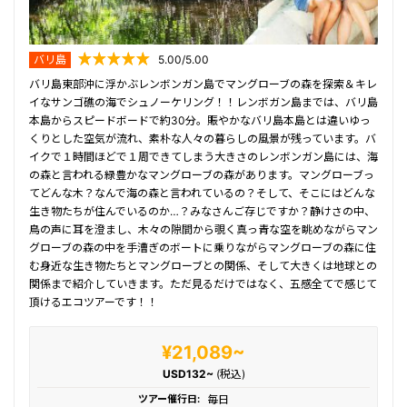
バリ島
5.00/5.00
バリ島東部沖に浮かぶレンボンガン島でマングローブの森を探索＆キレ
イなサンゴ礁の海でシュノーケリング！！レンボガン島までは、バリ島
本島からスピードボードで約30分。賑やかなバリ島本島とは違いゆっ
くりとした空気が流れ、素朴な人々の暮らしの風景が残っています。バ
イクで１時間ほどで１周できてしまう大きさのレンボンガン島には、海
の森と言われる緑豊かなマングローブの森があります。マングローブっ
てどんな木？なんで海の森と言われているの？そして、そこにはどんな
生き物たちが住んでいるのか…？みなさんご存じですか？静けさの中、
鳥の声に耳を澄まし、木々の隙間から覗く真っ青な空を眺めながらマン
グローブの森の中を手漕ぎのボートに乗りながらマングローブの森に住
む身近な生き物たちとマングローブとの関係、そして大きくは地球との
関係まで紹介していきます。ただ見るだけではなく、五感全てで感じて
頂けるエコツアーです！！
¥21,089~
USD132~
(税込)
ツアー催行日:
毎日