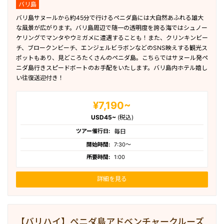
バリ島
バリ島サヌールから約45分で行けるペニダ島には大自然あふれる雄大
な風景が広がります。バリ島周辺で随一の透明度を誇る海ではシュノー
ケリングでマンタやウミガメに遭遇することも！また、クリンキンビー
チ、ブロークンビーチ、エンジェルビラボンなどのSNS映えする観光ス
ポットもあり、見どころたくさんのペニダ島。こちらではサヌール発ペ
ニダ島行きスピードボートのお手配をいたします。バリ島内ホテル嬉し
い往復送迎付き！
¥7,190~
USD45~
(税込)
ツアー催行日:
毎日
開始時間:
7:30〜
所要時間:
1:00
詳細を見る
【バリハイ】ペニダ島アドベンチャークルーズ