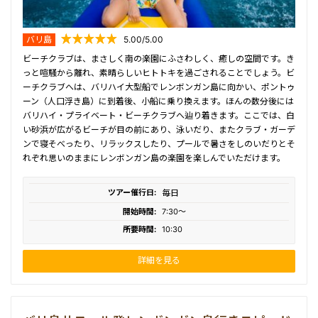
バリ島
5.00/5.00
ビーチクラブは、まさしく南の楽園にふさわしく、癒しの空間です。き
っと喧騒から離れ、素晴らしいヒトトキを過ごされることでしょう。ビ
ーチクラブへは、バリハイ大型船でレンボンガン島に向かい、ポントゥ
ーン（人口浮き島）に到着後、小船に乗り換えます。ほんの数分後には
バリハイ・プライベート・ビーチクラブへ辿り着きます。ここでは、白
い砂浜が広がるビーチが目の前にあり、泳いだり、またクラブ・ガーデ
ンで寝そべったり、リラックスしたり、プールで暑さをしのいだりとそ
れぞれ思いのままにレンボンガン島の楽園を楽しんでいただけます。
ツアー催行日:
毎日
開始時間:
7:30〜
所要時間:
10:30
詳細を見る