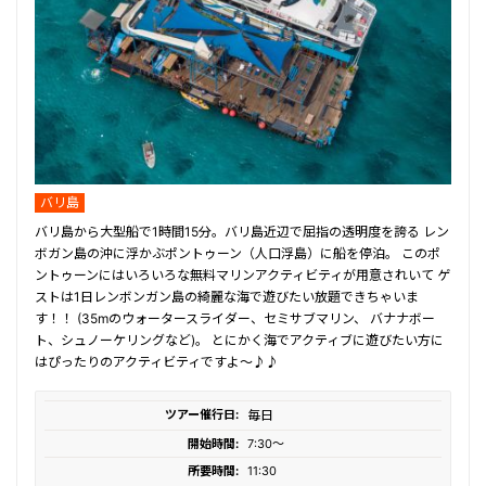
バリ島
バリ島から大型船で1時間15分。バリ島近辺で屈指の透明度を誇る レン
ボガン島の沖に浮かぶポントゥーン（人口浮島）に船を停泊。 このポ
ントゥーンにはいろいろな無料マリンアクティビティが用意されいて ゲ
ストは1日レンボンガン島の綺麗な海で遊びたい放題できちゃいま
す！！ (35mのウォータースライダー、セミサブマリン、 バナナボー
ト、シュノーケリングなど)。 とにかく海でアクティブに遊びたい方に
はぴったりのアクティビティですよ～♪♪
ツアー催行日:
毎日
開始時間:
7:30〜
所要時間:
11:30