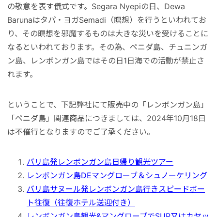
の敬意を表す儀式です。Segara Nyepiの日、Dewa
秘境
Barunaはタパ・ヨガSemadi（瞑想）を行うといわれてお
り、その瞑想を邪魔するものは大きな災いを受けることに
なるといわれております。その為、ペニダ島、チュニンガ
ン島、レンボンガン島ではその日1日海での活動が禁止さ
れます。
ということで、下記弊社にて販売中の「レンボンガン島」
「ペニダ島」関連商品につきましては、2024年10月18日
は不催行となりますのでご了承ください。
バリ島発レンボンガン島日帰り観光ツアー
レンボンガン島DEマングローブ＆シュノーケリング
バリ島サヌール発レンボンガン島行きスピードボー
ト往復（往復ホテル送迎付き）
レンボンガン島観光&マングローブでSUP又はカヤッ