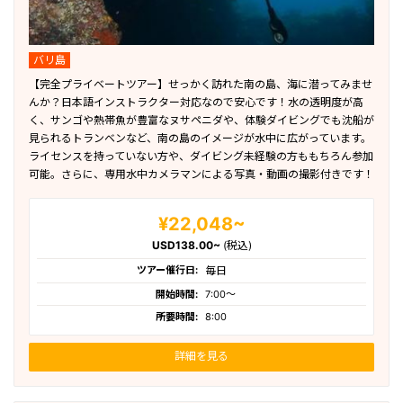
バリ島
【完全プライベートツアー】せっかく訪れた南の島、海に潜ってみませ
んか？日本語インストラクター対応なので安心です！水の透明度が高
く、サンゴや熱帯魚が豊富なヌサペニダや、体験ダイビングでも沈船が
見られるトランベンなど、南の島のイメージが水中に広がっています。
ライセンスを持っていない方や、ダイビング未経験の方ももちろん参加
可能。さらに、専用水中カメラマンによる写真・動画の撮影付きです！
¥22,048~
USD138.00~
(税込)
ツアー催行日:
毎日
開始時間:
7:00〜
所要時間:
8:00
詳細を見る