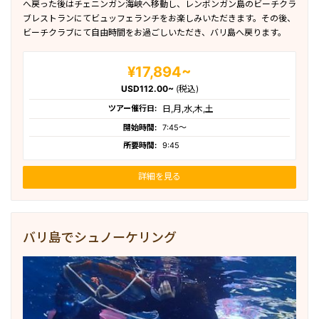
へ戻った後はチェニンガン海峡へ移動し、レンボンガン島のビーチクラ
ブレストランにてビュッフェランチをお楽しみいただきます。その後、
ビーチクラブにて自由時間をお過ごしいただき、バリ島へ戻ります。
¥17,894~
USD112.00~
(税込)
ツアー催行日:
日,月,水,木,土
開始時間:
7:45〜
所要時間:
9:45
詳細を見る
バリ島でシュノーケリング