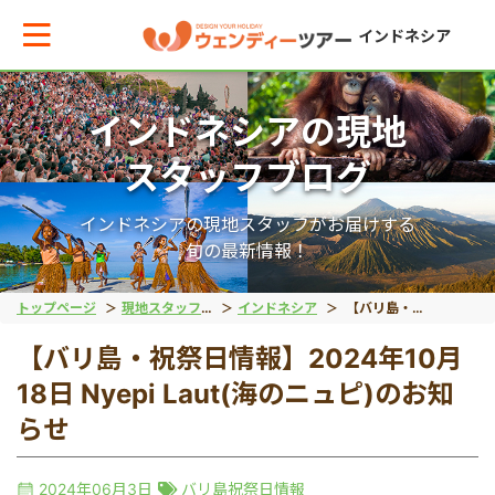
インドネシア
インドネシアの現地
メインメニューへ戻る
メインメニューへ戻る
戻る
戻る
戻る
戻る
スタッフブログ
テーマから現地ツアーを探す
エリアからお役立ち情報を探す
動物系
離島ツアー
世界遺産
秘境
インドネシアの現地スタッフがお届けする
旬の最新情報！
動物系
タイ
象
レンボンガン島
ボロブドゥール遺跡
タナトラジャ
トップページ
現地スタッフブログ
インドネシア
【バリ島・祝祭日情報】2024年10月18日 Nyepi Laut(海のニュピ)のお知らせ
【バリ島・祝祭日情報】2024年10月
離島ツアー
インドネシア
コモドドラゴン
ヌサペニダ島
プランバナン遺跡
ブロモ山
18日 Nyepi Laut(海のニュピ)のお知
らせ
留学
ベトナム
オラウータン
プラウスリブ
サンギラン（ジャワ原
イジェン山
2024年06月3日
バリ島祝祭日情報