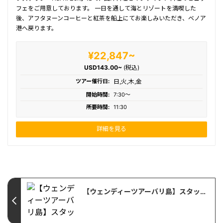
フェをご用意しております。 一日を通して海とリゾートを満喫した
後、アフタヌーンコーヒーと紅茶を船上にてお楽しみいただき、ベノア
港へ戻ります。
¥22,847~
USD143.00~
(税込)
ツアー催行日:
日,火,木,金
開始時間:
7:30〜
所要時間:
11:30
詳細を見る
【ウェンディーツアーバリ島】スタッフのアグースが結婚しました！