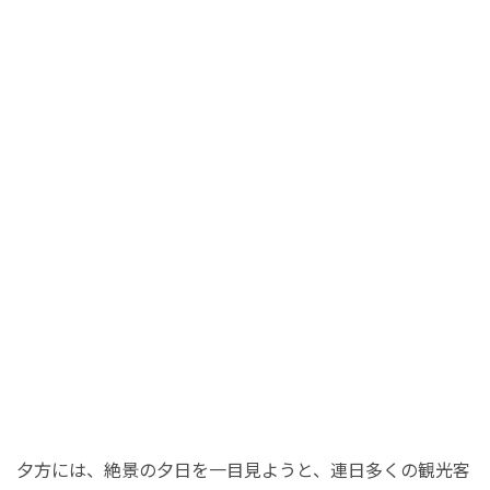
秘境
夕方には、絶景の夕日を一目見ようと、連日多くの観光客