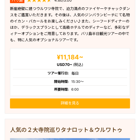
バリ島
4.60/5.00
断崖絶壁に建つウルワツ寺院で、迫力満点のファイヤーケチャックダン
スをご鑑賞いただきます。その後は、人気のジンバランビーチにて名物
のイカン・バカールをお楽しみください♪また、シーフードディナーの
ほか、デラックスプランとして高級ホテルでのディナーなど、多彩なデ
ィナーオプションをご用意しております。バリ島半日観光ツアーの中で
も、特に人気のオプショナルツアーです。
¥11,184~
USD70~
(税込)
ツアー催行日:
毎日
開始時間:
15:30〜
所要時間:
6:00
詳細を見る
人気の２大寺院巡りタナロット＆ウルワトゥ