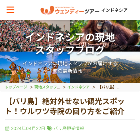
インドネシア
インドネシアの現地
メインメニューへ戻る
メインメニューへ戻る
戻る
戻る
戻る
戻る
スタッフブログ
テーマから現地ツアーを探す
エリアからお役立ち情報を探す
動物系
離島ツアー
世界遺産
秘境
インドネシアの現地スタッフがお届けする
旬の最新情報！
動物系
タイ
象
レンボンガン島
ボロブドゥール遺跡
タナトラジャ
トップページ
現地スタッフブログ
インドネシア
【バリ島】絶対外せない観光スポット！ウルワツ寺院の回り方をご紹介
【バリ島】絶対外せない観光スポッ
離島ツアー
インドネシア
コモドドラゴン
ヌサペニダ島
プランバナン遺跡
ブロモ山
ト！ウルワツ寺院の回り方をご紹介
留学
ベトナム
オラウータン
プラウスリブ
サンギラン（ジャワ原
イジェン山
2024年04月22日
バリ島観光情報