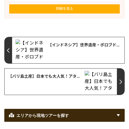
詳細を見る
【インドネシア】世界遺産・ボロブドゥール寺院に行くのに利用するジョグジャカルタ国際空港の国内線到着出口までの道順をご紹介！
【バリ島土産】日本でも大人気！アタバッグの本家「ASHITABA BALI(アシタバ バリ)」
エリアから現地ツアーを探す