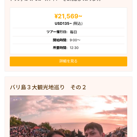
¥21,569~
USD135~
(税込)
ツアー催行日:
毎日
開始時間:
9:00〜
所要時間:
12:30
詳細を見る
バリ島３大観光地巡り その２