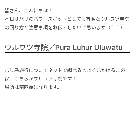
港VIPアシスト
マレーシア
サファリパーク
ロンボク島
コモド島
皆さん、こんにちは！
本日はバリのパワースポットとしても有名なウルワツ寺院
空港送迎
シンガポール
動物園
ギリ島
の回り方と注意事項をお伝えしたいと思います（＾＾）
オンライン体験
カンボジア
ウルワツ寺院／Pura Luhur Uluwatu
インターンシップ
バリ島旅行についてネットで調べるとよく見かけるこの
絵、こちらがウルワツ寺院です！
世界遺産
場所は南西端になります。
車チャーター
出張サポート