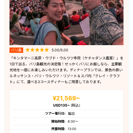
バリ島
5.00/5.00
「キンタマーニ高原・ウブド・ウルワツ寺院（ケチャダンス鑑賞）」を
1日で巡る、バリ島観光の決定版！せっかくバリにお越しなら、主要観
光地を一度にお楽しみいただけます。ディナープランでは、景色の良い
ルネッサンス・バリ・ウルワツ・リゾート＆スパ内「クレイ・クラフ
ト」にて、選べる3コースディナーもご用意しております。
¥21,569~
USD135~
(税込)
ツアー催行日:
毎日
開始時間:
8:30〜
所要時間:
13:00