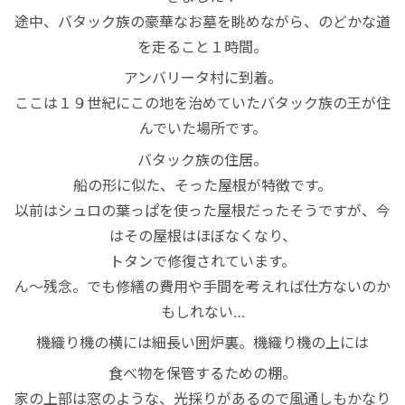
秘境
途中、バタック族の豪華なお墓を眺めながら、のどかな道
を走ること１時間。
アンバリータ村に到着。
ここは１９世紀にこの地を治めていたバタック族の王が住
んでいた場所です。
バタック族の住居。
船の形に似た、そった屋根が特徴です。
以前はシュロの葉っぱを使った屋根だったそうですが、今
はその屋根はほぼなくなり、
トタンで修復されています。
ん～残念。でも修繕の費用や手間を考えれば仕方ないのか
もしれない…
機織り機の横には細長い囲炉裏。機織り機の上には
食べ物を保管するための棚。
家の上部は窓のような、光採りがあるので風通しもかなり