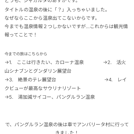
どうも、ジャカルタのあすかです。
港VIPアシスト
マレーシア
サファリパーク
ロンボク島
コモド島
タイトルの温泉の後に「？」入っちゃいました。
なぜならここから温泉出てこないからです。
空港送迎
シンガポール
動物園
ギリ島
今までも温泉情報２つしかないですが…これからは観光情
報ってことで！
オンライン体験
カンボジア
今までの旅はこちらから
インターンシップ
→
1. ここは行きたい、カローナ温泉
→
2. 活火
山シナブンとグンダリン展望台
→
3. 絶景のテレ展望台
→
4. レイ
世界遺産
クビューが最高なサウリナリゾート
→
5. 湯加減サイコー、パングルラン温泉
車チャーター
出張サポート
で、パングルラン温泉の後は車でアンバリータ村に行って
きました！