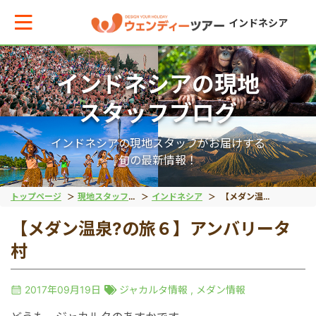
インドネシア
インドネシアの現地
メインメニューへ戻る
メインメニューへ戻る
戻る
戻る
戻る
戻る
スタッフブログ
テーマから現地ツアーを探す
エリアからお役立ち情報を探す
動物系
離島ツアー
世界遺産
秘境
インドネシアの現地スタッフがお届けする
旬の最新情報！
動物系
タイ
象
レンボンガン島
ボロブドゥール遺跡
タナトラジャ
トップページ
現地スタッフブログ
インドネシア
【メダン温泉?の旅６】アンバリータ村
【メダン温泉?の旅６】アンバリータ
離島ツアー
インドネシア
コモドドラゴン
ヌサペニダ島
プランバナン遺跡
ブロモ山
村
留学
ベトナム
オラウータン
プラウスリブ
サンギラン（ジャワ原
イジェン山
2017年09月19日
ジャカルタ情報
,
メダン情報