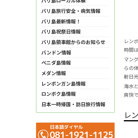
バリ島ローカル体験
バリ島旅行安全・病気情報
バリ島最新情報！
バリ島祝祭日情報
レン
バリ島領事館からのお知らせ
時間は
バンドン情報
マン
ペニダ島情報
らの
メダン情報
射日
レンボンガン島情報
海水
ロンボク島情報
爽快
日本一時帰国・訪日旅行情報
レン