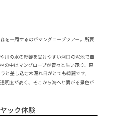
の森を一周するのがマングローブツアー。所要
波や川の水の影響を受けやすい河口の泥池で自
林の中はマングローブが青々と生い茂り、直
キラと差し込む木漏れ日がとても綺麗です。
は透明度が高く、そこから海へと繋がる景色が
カヤック体験