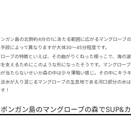
ボンガン島の北側約4分の1にあたる範囲に広がるマングローブ
手段によって異なりますが大体30～45分程度です。
グローブの特徴といえば、その曲がりくねった根っこで、海の
体を支えるためにこのような形になったそうです。マングローブ
光が当たらないせいか森の中は少々薄暗い感じ。その中にキラ
と淡水が入り混じるマングローブの生息地である河口部分の水
です！
ボンガン島のマングローブの森でSUP&