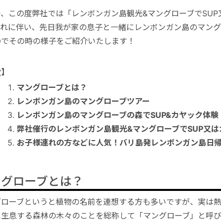
で、この度弊社では「レンボンガン島観光&マングローブでSU
それに伴い、先日我が家の息子と一緒にレンボンガン島のマング
のでその時の様子をご紹介いたします！
次】
マングローブとは？
レンボンガン島のマングローブツアー
レンボンガン島のマングローブの森でSUP&カヤック体験
弊社催行のレンボンガン島観光&マングローブでSUP又は
お子様連れの方などに人気！バリ島発レンボンガン島日
ングローブとは？
グローブというと植物の名前を連想する方も多いですが、実は
に生息する森林の木々のことを総称して「マングローブ」と呼び