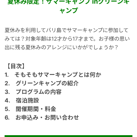
夏休み限定！サマーキャンプ inグリーンキ
港VIPアシスト
マレーシア
サファリパーク
ロンボク島
コモド島
ャンプ
空港送迎
シンガポール
動物園
ギリ島
夏休みを利用してバリ島でサマーキャンプに参加して
みては？
対象年齢は12才から17才まで。
お子様の思い
オンライン体験
カンボジア
出に残る夏休みのアレンジにいかがでしょうか？
インターンシップ
【目次】
1. そもそもサマーキャンプとは何か
世界遺産
2. グリーンキャンプの紹介
3. プログラムの内容
4. 宿泊施設
車チャーター
5. 開催期間・料金
6. お申込み・お問い合わせ
出張サポート