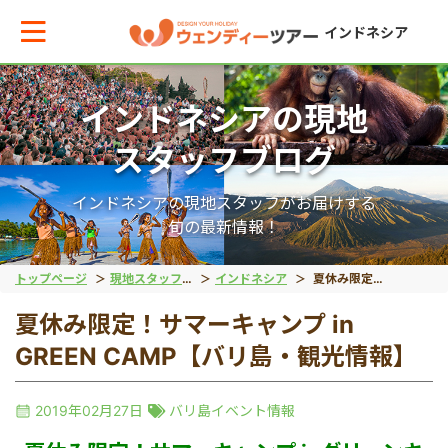
インドネシア
インドネシアの現地
メインメニューへ戻る
メインメニューへ戻る
戻る
戻る
戻る
戻る
スタッフブログ
テーマから現地ツアーを探す
エリアからお役立ち情報を探す
動物系
離島ツアー
世界遺産
秘境
インドネシアの現地スタッフがお届けする
旬の最新情報！
動物系
タイ
象
レンボンガン島
ボロブドゥール遺跡
タナトラジャ
トップページ
現地スタッフブログ
インドネシア
夏休み限定！サマーキャンプ in GREEN CAMP【バリ島・観光情報】
夏休み限定！サマーキャンプ in
離島ツアー
インドネシア
コモドドラゴン
ヌサペニダ島
プランバナン遺跡
ブロモ山
GREEN CAMP【バリ島・観光情報】
留学
ベトナム
オラウータン
プラウスリブ
サンギラン（ジャワ原
イジェン山
2019年02月27日
バリ島イベント情報