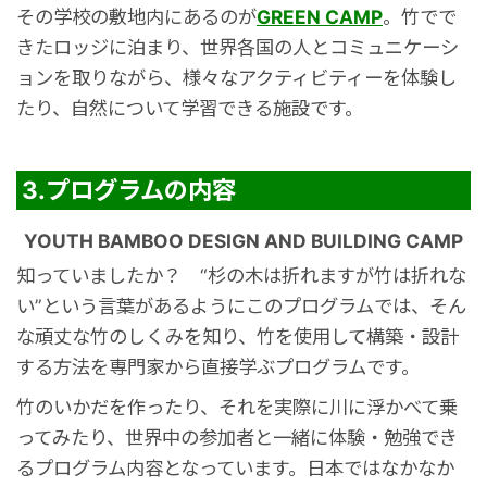
その学校の敷地内にあるのが
GREEN CAMP
。
竹でで
きたロッジに泊まり、世界各国の人と
コミュニケーシ
ョンを取りながら、
様々なアクティビティーを体験し
たり、
自然について学習できる施設です。
3.プログラムの内容
YOUTH BAMBOO DESIGN AND BUILDING CAMP
知っていましたか？
“杉の木は折れますが竹は折れな
い”という言葉があるように
このプログラムでは、そん
な頑丈な竹のしくみを知り、
竹を使用して構築・設計
する方法を専門家から
直接学ぶプログラムです。
竹のいかだを作ったり、それを実際に川に浮かべて乗
ってみたり、
世界中の参加者と一緒に体験・勉強でき
るプログラム内容となっています。
日本ではなかなか