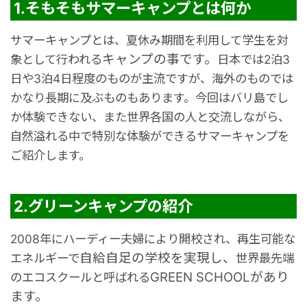
1.そもそもサマーキャンプとは何か
秘境
サマーキャンプとは、夏休み期間を利用して
学生を対
キャンプの事です。
象として行われる
日本では2泊3
日や3泊4日程度のものが主流ですが、
海外のものでは
かなり長期に及ぶものもあります。
今回はバリ島でし
か体験できない、
また世界各国の人と交流しながら、
自然溢れる中で
特別な体験ができる
サマーキャンプを
ご紹介します。
2.グリーンキャンプの紹介
2008年にハーディー夫婦により開校され、
再生可能な
自給自足の学校を実現し、
エネルギーで
世界最先端
GREEN SCHOOLがあり
のエコスクールと呼ばれる
ます。