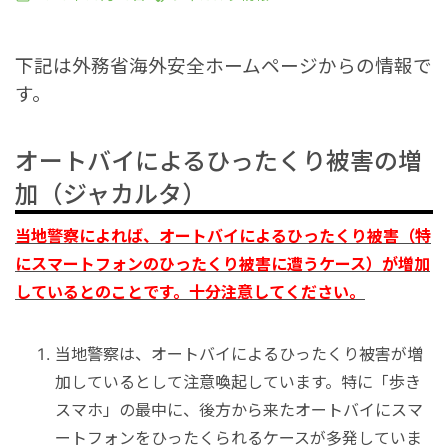
港VIPアシスト
マレーシア
サファリパーク
ロンボク島
コモド島
下記は外務省海外安全ホームページからの情報で
空港送迎
シンガポール
動物園
ギリ島
す。
オンライン体験
カンボジア
オートバイによるひったくり被害の増
加（ジャカルタ）
インターンシップ
当地警察によれば、オートバイによるひったくり被害（特
にスマートフォンのひったくり被害に遭うケース）が増加
世界遺産
しているとのことです。十分注意してください。
車チャーター
当地警察は、オートバイによるひったくり被害が増
加しているとして注意喚起しています。特に「歩き
出張サポート
スマホ」の最中に、後方から来たオートバイにスマ
ートフォンをひったくられるケースが多発していま