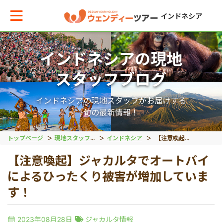
インドネシア
インドネシアの現地
メインメニューへ戻る
メインメニューへ戻る
戻る
戻る
戻る
戻る
スタッフブログ
テーマから現地ツアーを探す
エリアからお役立ち情報を探す
動物系
離島ツアー
世界遺産
秘境
インドネシアの現地スタッフがお届けする
旬の最新情報！
動物系
タイ
象
レンボンガン島
ボロブドゥール遺跡
タナトラジャ
トップページ
現地スタッフブログ
インドネシア
【注意喚起】ジャカルタでオートバイによるひったくり被害が増加しています！
【注意喚起】ジャカルタでオートバイ
離島ツアー
インドネシア
コモドドラゴン
ヌサペニダ島
プランバナン遺跡
ブロモ山
によるひったくり被害が増加していま
す！
留学
ベトナム
オラウータン
プラウスリブ
サンギラン（ジャワ原
イジェン山
2023年08月28日
ジャカルタ情報