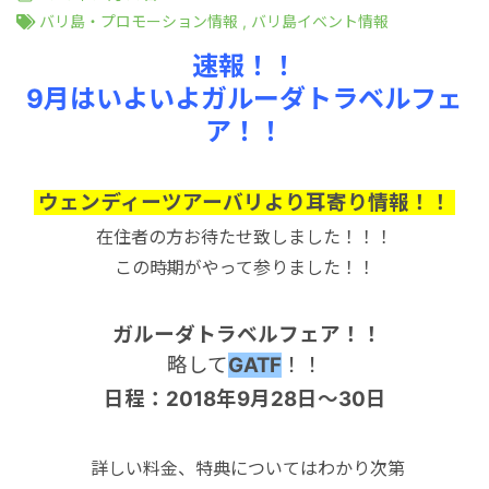
港VIPアシスト
マレーシア
サファリパーク
ロンボク島
コモド島
バリ島・プロモーション情報
,
バリ島イベント情報
速報！！
空港送迎
シンガポール
動物園
ギリ島
9月はいよいよガルーダトラベルフェ
ア！！
オンライン体験
カンボジア
ウェンディーツアーバリより耳寄り情報！！
インターンシップ
在住者の方お待たせ致しました！！！
この時期がやって参りました！！
世界遺産
ガルーダトラベルフェア！！
略して
GATF
！！
車チャーター
日程：2018年9月28日～30日
出張サポート
詳しい料金、特典についてはわかり次第