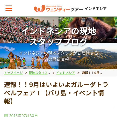
インドネシア
インドネシアの現地
メインメニューへ戻る
メインメニューへ戻る
戻る
戻る
戻る
戻る
スタッフブログ
テーマから現地ツアーを探す
エリアからお役立ち情報を探す
動物系
離島ツアー
世界遺産
秘境
インドネシアの現地スタッフがお届けする
旬の最新情報！
動物系
タイ
象
レンボンガン島
ボロブドゥール遺跡
タナトラジャ
トップページ
現地スタッフブログ
インドネシア
速報！！9月はいよいよガルーダトラベルフェア！【バリ島・イベント情報】
速報！！9月はいよいよガルーダトラ
離島ツアー
インドネシア
コモドドラゴン
ヌサペニダ島
プランバナン遺跡
ブロモ山
ベルフェア！【バリ島・イベント情
報】
留学
ベトナム
オラウータン
プラウスリブ
サンギラン（ジャワ原
イジェン山
2018年07月30日