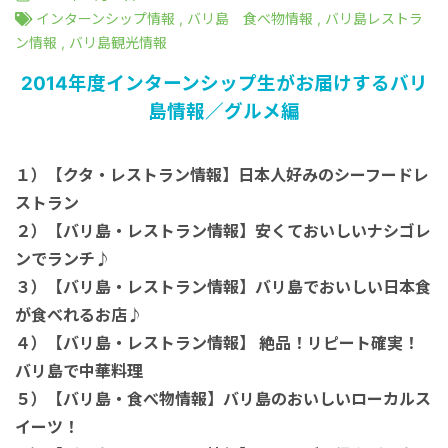
港VIPアシスト
マレーシア
サファリパーク
ロンボク島
コモド島
インターンシップ情報
,
バリ島 食べ物情報
,
バリ島レストラ
ン情報
,
バリ島観光情報
空港送迎
シンガポール
動物園
ギリ島
2014年度インターンシップ生がお届けするバリ
島情報／グルメ編
オンライン体験
カンボジア
１）【クタ・レストラン情報】日本人好みのシーフードレ
ストラン
インターンシップ
２）【バリ島・レストラン情報】安くておいしいナシゴレ
ンでランチ♪
世界遺産
３）【バリ島・レストラン情報】バリ島でおいしい日本食
が食べれるお店♪
車チャーター
４）【バリ島・レストラン情報】 絶品！リピート確実！
バリ島で中華料理
５）【バリ島・食べ物情報】バリ島のおいしいローカルス
出張サポート
イーツ！