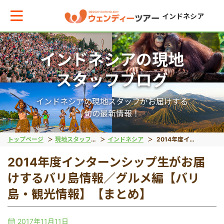
インドネシア
インドネシアの現地
メインメニューへ戻る
メインメニューへ戻る
戻る
戻る
戻る
戻る
スタッフブログ
テーマから現地ツアーを探す
エリアからお役立ち情報を探す
動物系
離島ツアー
世界遺産
秘境
インドネシアの現地スタッフがお届けする
旬の最新情報！
動物系
タイ
象
レンボンガン島
ボロブドゥール遺跡
タナトラジャ
トップページ
現地スタッフブログ
インドネシア
2014年度インターンシップ生がお届けするバリ島情報／グルメ編【バリ島・観光情報】【まとめ】
2014年度インターンシップ生がお届
離島ツアー
インドネシア
コモドドラゴン
ヌサペニダ島
プランバナン遺跡
ブロモ山
けするバリ島情報／グルメ編【バリ
島・観光情報】【まとめ】
留学
ベトナム
オラウータン
プラウスリブ
サンギラン（ジャワ原
イジェン山
2017年11月11日