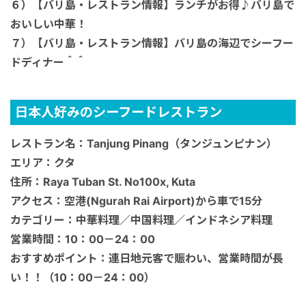
６）【バリ島・レストラン情報】ランチがお得♪バリ島で
秘境
おいしい中華！
７）【バリ島・レストラン情報】バリ島の海辺でシーフー
ドディナー＾＾
日本人好みのシーフードレストラン
レストラン名：Tanjung Pinang（タンジュンピナン）
エリア：クタ
住所：Raya Tuban St. No100x, Kuta
アクセス：空港(Ngurah Rai Airport)から車で15分
カテゴリー：中華料理／中国料理／インドネシア料理
営業時間：10：00－24：00
おすすめポイント：連日地元客で賑わい、営業時間が長
い！！（10：00－24：00）