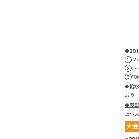
●20
①フル
②ハー
③10
●給
あり
●表
上位
大会
※20