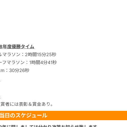
18年度優勝タイム
マラソン：2時間15分25秒
フマラソン：1時間4分41秒
km：30分26秒
水
彰
入賞者には表彰＆賞金あり。
当日のスケジュール
19年に関しましては分かり次第お知らせ致します。