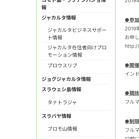
201
報
ジャカルタ情報
●参
201
ジャカルタビジネスサポー
お申
ト情報
http:
ジャカルタ在住者向けプロ
モーション情報
●開
プロウスリブ
イン
ジョグジャカルタ情報
スラウェシ島情報
●競
フルマ
タナトラジャ
スラバヤ情報
●制
ブロモ山情報
フル
12