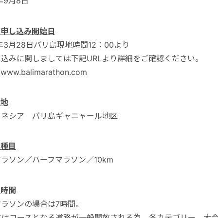
9年9月8日
加申し込み開始日
9年3月28日バリ島現地時間12：00より
し込みに関しましては下記URLより詳細をご確認ください。
//www.balimarathon.com
催地
ドネシア バリ島ギャニャール地区
技種目
ラソン／ハーフマラソン／10km
限時間
マラソンの場合は7時間。
時にはコースとなる道路が一般開放される為、各カテゴリー、大