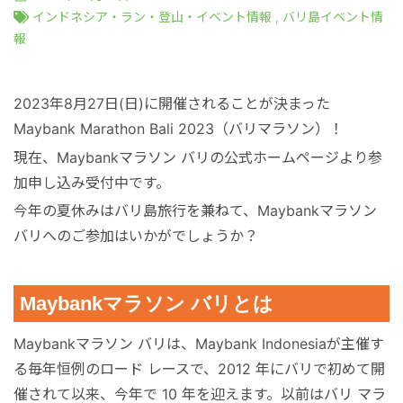
港VIPアシスト
マレーシア
サファリパーク
ロンボク島
コモド島
インドネシア・ラン・登山・イベント情報
,
バリ島イベント情
報
空港送迎
シンガポール
動物園
ギリ島
2023年8月27日(日)に開催されることが決まった
オンライン体験
カンボジア
Maybank Marathon Bali 2023（バリマラソン）！
現在、Maybankマラソン バリの公式ホームページより参
加申し込み受付中です。
インターンシップ
今年の夏休みはバリ島旅行を兼ねて、Maybankマラソン
バリへのご参加はいかがでしょうか？
世界遺産
Maybankマラソン バリとは
車チャーター
Maybankマラソン バリは、Maybank Indonesiaが主催す
出張サポート
る毎年恒例のロード レースで、2012 年にバリで初めて開
催されて以来、今年で 10 年を迎えます。以前はバリ マラ