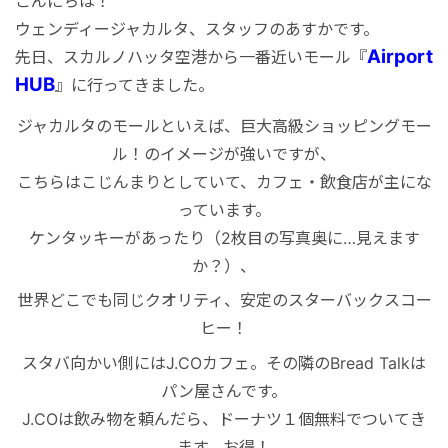
こんにちは！
港VIPアシスト
マレーシア
サファリパーク
ロンボク島
コモド島
ウェンディージャカルタ、スタッフのあすかです。
Airport
先日、スカルノハッタ空港から一番近いモール『
空港送迎
シンガポール
動物園
ギリ島
HUB
』に行ってきました。
ジャカルタのモールといえば、巨大高級ショッピングモー
オンライン体験
カンボジア
ル！のイメージが強いですが、
こちらはこじんまりとしていて、カフェ・飲食店が主にな
インターンシップ
っています。
ケンタッキーがあったり（2枚目の写真奥に…見えます
か？）、
世界遺産
世界どこでも同じクオリティ、安定のスターバックスコー
ヒー！
車チャーター
スタバ向かい側にはJ.COカフェ。その隣のBread Talkは
パン屋さんです。
出張サポート
J.COは飲み物を頼んだら、ドーナツ１個無料でついてき
ます。お得！