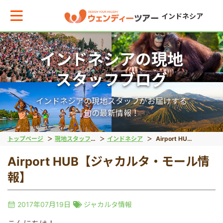
インドネシア
インドネシアの現地
メインメニューへ戻る
メインメニューへ戻る
戻る
戻る
戻る
戻る
スタッフブログ
テーマから現地ツアーを探す
エリアからお役立ち情報を探す
動物系
離島ツアー
世界遺産
秘境
インドネシアの現地スタッフがお届けする
旬の最新情報！
動物系
タイ
象
レンボンガン島
ボロブドゥール遺跡
タナトラジャ
トップページ
現地スタッフブログ
インドネシア
Airport HUB【ジャカルタ・モール情報】
Airport HUB【ジャカルタ・モール情
離島ツアー
インドネシア
コモドドラゴン
ヌサペニダ島
プランバナン遺跡
ブロモ山
報】
留学
ベトナム
オラウータン
プラウスリブ
サンギラン（ジャワ原
イジェン山
2017年07月19日
ジャカルタ情報