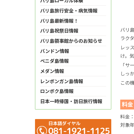
バリ島ローカル体験
バリ島旅行安全・病気情報
バリ島最新情報！
バリ
バリ島祝祭日情報
ラク
バリ島領事館からのお知らせ
レッ
バンドン情報
け。
ペニダ島情報
「サ
メダン情報
しっ
レンボンガン島情報
この
ロンボク島情報
日本一時帰国・訪日旅行情報
料金
料金：
対象年