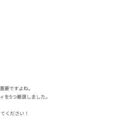
重要ですよね。
ィを5つ厳選しました。
。
してください！