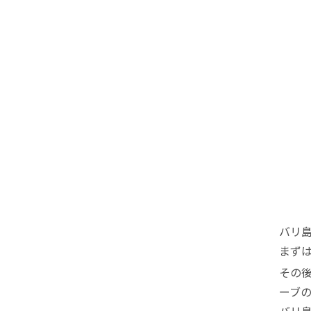
バリ
まず
その
ーブ