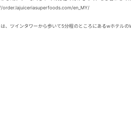
://order.lajuiceriasuperfoods.com/en_MY/
目は、ツインタワーから歩いて5分程のところにある
wホテルのW