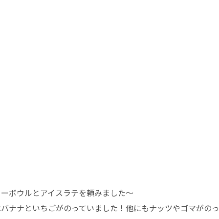
イーボウルとアイスラテ
を頼みました〜
はバナナといちごがのっていました！他にもナッツやゴマがのっ