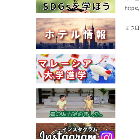
https
２つ