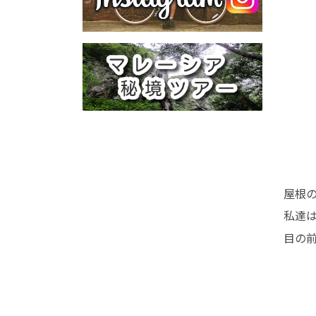
屋根
私達
目の